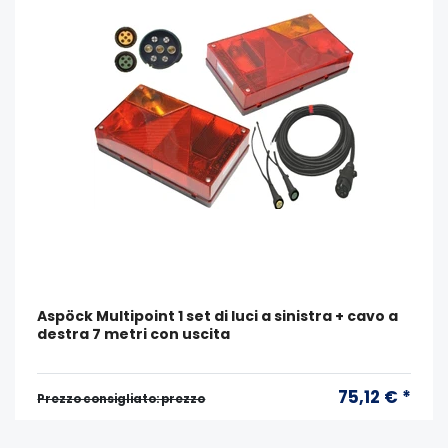
Aspöck Multipoint 1 set di luci a sinistra + cavo a
destra 7 metri con uscita
75,12 € *
Prezzo consigliato: prezzo