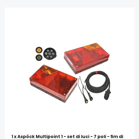
1 x Aspöck Multipoint 1 - set di luci - 7 poli - 5m di