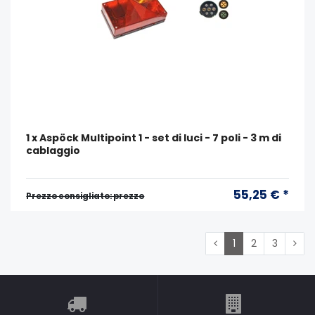
1 x Aspöck Multipoint 1 - set di luci - 7 poli - 3 m di
cablaggio
55,25 € *
Prezzo consigliato: prezzo
1
2
3