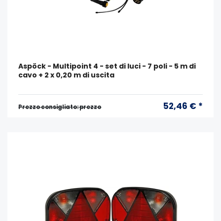
Aspöck - Multipoint 4 - set di luci - 7 poli - 5 m di
cavo + 2 x 0,20 m di uscita
52,46 € *
Prezzo consigliato: prezzo