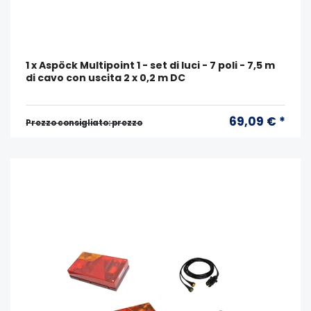
1 x Aspöck Multipoint 1 - set di luci - 7 poli - 7,5 m
di cavo con uscita 2 x 0,2 m DC
69,09 € *
Prezzo consigliato: prezzo