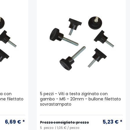
ata con
5 pezzi - Viti a testa zigrinata con
ne filettato
gambo - M6 - 20mm - bullone filettato
sovrastampato
6,69 € *
5,23 € *
Prezzo consigliato: prezzo
5
pezzo
| 1,05 € / pezzo