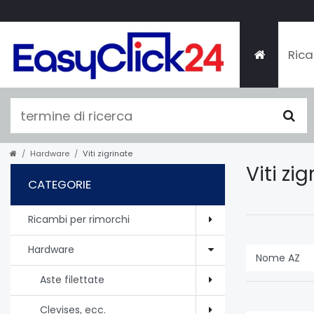
Rica
Hardware
Viti zigrinate
Viti zi
CATEGORIE
Ricambi per rimorchi
Hardware
Aste filettate
Clevises, ecc.