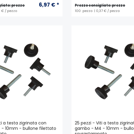
6,97 € *
liato: prezzo
Prezzo consigliato: prezzo
0 € / pezzo
100
pezzo
| 0,37 € / pezzo
ti a testa zigrinata con
25 pezzi - Viti a testa zigrin
- 10mm - bullone filettato
gambo - M4 - 10mm - bullon
ato
sovrastampato