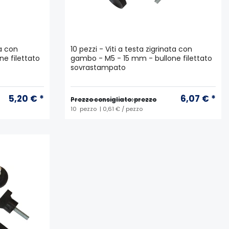
ta con
10 pezzi - Viti a testa zigrinata con
e filettato
gambo - M5 - 15 mm - bullone filettato
sovrastampato
5,20 € *
6,07 € *
Prezzo consigliato: prezzo
10
pezzo
| 0,61 € / pezzo