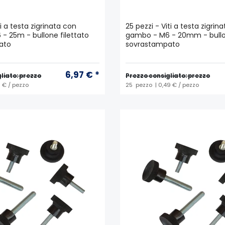
ti a testa zigrinata con
25 pezzi - Viti a testa zigrin
- 25m - bullone filettato
gambo - M6 - 20mm - bullon
ato
sovrastampato
6,97 € *
liato: prezzo
Prezzo consigliato: prezzo
0 € / pezzo
25
pezzo
| 0,49 € / pezzo