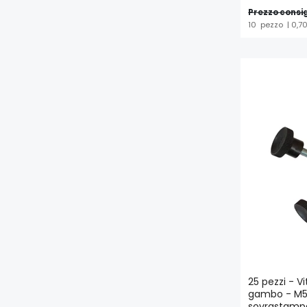
Prezzo consig
10
pezzo
| 0,7
25 pezzi - Vi
gambo - M5 
sovrastamp