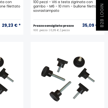
nata con
100 pezzi - Viti a testa zigrinata con
B2B LOGIN
ne filettato
gambo - M6 - 10 mm - bullone filettato
sovrastampato
29,23 € *
35,09 € *
Prezzo consigliato: prezzo
100
pezzo
| 0,35 € / pezzo