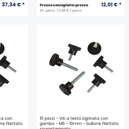
37,34 € *
12,01 € *
Prezzo consigliato: prezzo
25
pezzo
| 0,48 € / pezzo
ata con
10 pezzi - Viti a testa zigrinata con
e filettato
gambo - M5 - 10mm - bullone filettato
sovrastampato