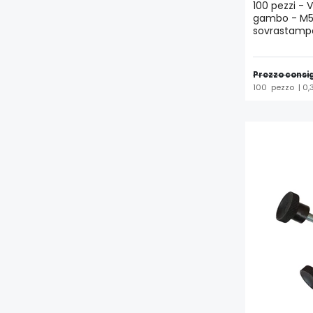
100 pezzi - V
gambo - M5 
sovrastamp
Prezzo consig
100
pezzo
| 0,