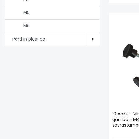
M5
M6
Parti in plastica
10 pezzi - Vi
gambo - M4 
sovrastamp