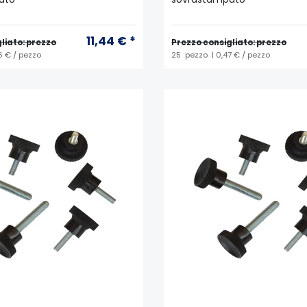
11,44 € *
liato: prezzo
Prezzo consigliato: prezzo
6 € / pezzo
25
pezzo
| 0,47 € / pezzo