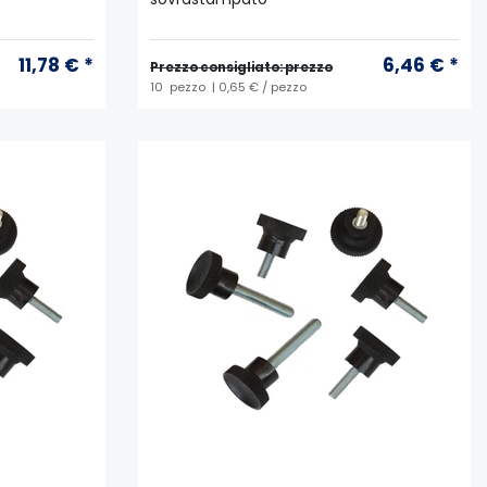
11,78 € *
6,46 € *
Prezzo consigliato: prezzo
10
pezzo
| 0,65 € / pezzo