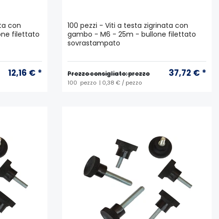
ata con
100 pezzi - Viti a testa zigrinata con
e filettato
gambo - M6 - 25m - bullone filettato
sovrastampato
12,16 € *
37,72 € *
Prezzo consigliato: prezzo
100
pezzo
| 0,38 € / pezzo