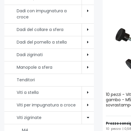
Dadi con impugnatura a
croce
Dadi del collare a sfera
Dadi del pomello a stella
Dadi zigrinati
Manopole a sfera
Tenditori
Viti a stella
10 pezzi - Vi
gambo - M5 
sovrastamp
Viti per impugnatura a croce
Viti zigrinate
Prezzo consig
10
pezzo
| 0,5
M4