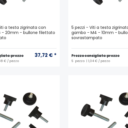
iti a testa zigrinata con
5 pezzi - Viti a testa zigrina
- 20mm - bullone filettato
gambo - M4 - 10mm - bullon
ato
sovrastampato
37,72 € *
liato: prezzo
Prezzo consigliato: prezzo
38 € / pezzo
5
pezzo
| 1,04 € / pezzo