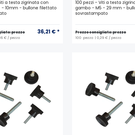
iti a testa zigrinata con
100 pezzi - Viti a testa zigri
- 10mm - bullone filettato
gambo - M5 - 29 mm - bullo
ato
sovrastampato
36,21 € *
liato: prezzo
Prezzo consigliato: prezzo
36 € / pezzo
100
pezzo
| 0,29 € / pezzo