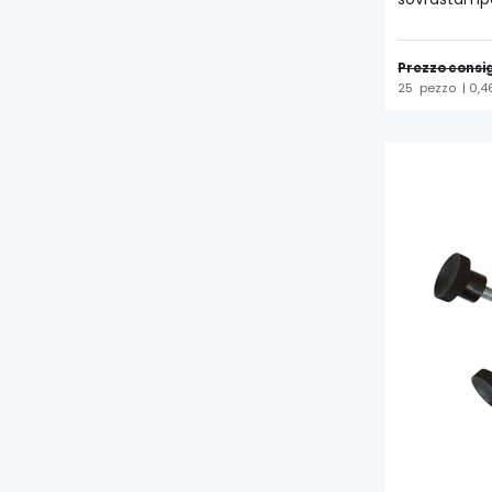
Prezzo consig
25
pezzo
| 0,4