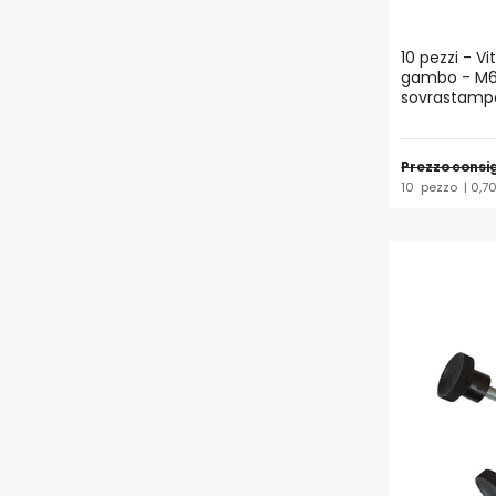
10 pezzi - Vi
gambo - M6 
sovrastamp
Prezzo consig
10
pezzo
| 0,7