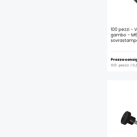
100 pezzi - V
gambo - M6 
sovrastamp
Prezzo consig
100
pezzo
| 0,