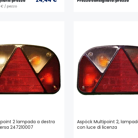
liato: prezzo
Prezzo consigliato: prezzo
2 € / pezzo
ipoint 2 lampada a destra
Aspöck Multipoint 2, lampad
versa 247210007
con luce di licenza