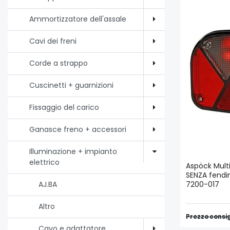
Ammortizzatore dell'assale
Cavi dei freni
Corde a strappo
Cuscinetti + guarnizioni
Fissaggio del carico
Ganasce freno + accessori
Illuminazione + impianto
elettrico
Aspöck Mult
SENZA fendi
7200-017
AJ.BA
Altro
Prezzo consig
Cavo e adattatore