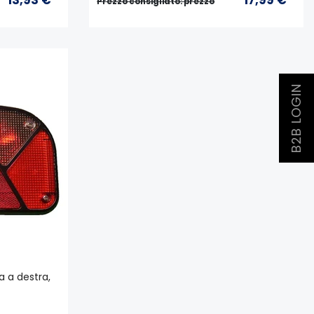
Prezzo consigliato: prezzo
B2B LOGIN
a a destra,