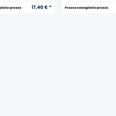
17,40 € *
liato: prezzo
Prezzo consigliato: prezzo