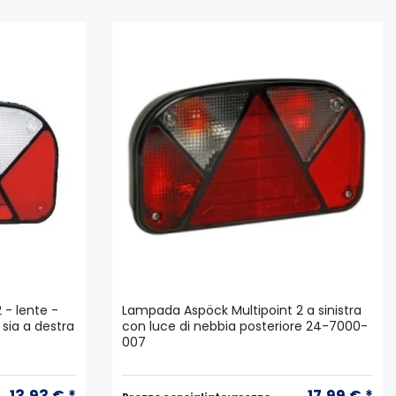
 - lente -
Lampada Aspöck Multipoint 2 a sinistra
e sia a destra
con luce di nebbia posteriore 24-7000-
007
13,93 € *
17,99 € *