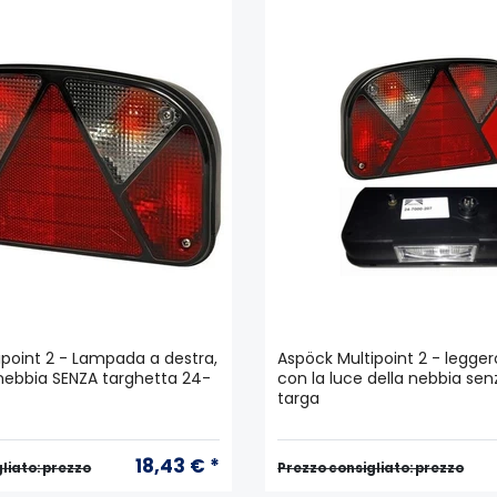
ipoint 2 - Lampada a destra,
Aspöck Multipoint 2 - leggero
nebbia SENZA targhetta 24-
con la luce della nebbia sen
targa
18,43 € *
liato: prezzo
Prezzo consigliato: prezzo