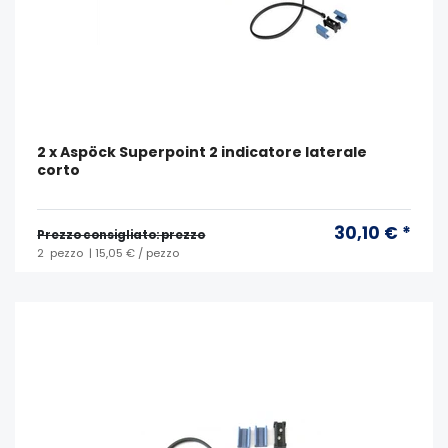
2 x Aspöck Superpoint 2 indicatore laterale
corto
30,10 € *
Prezzo consigliato: prezzo
2
pezzo
| 15,05 € / pezzo