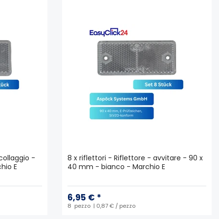
ncollaggio -
8 x riflettori - Riflettore - avvitare - 90 x
hio E
40 mm - bianco - Marchio E
6,95 € *
8
pezzo
| 0,87 € / pezzo