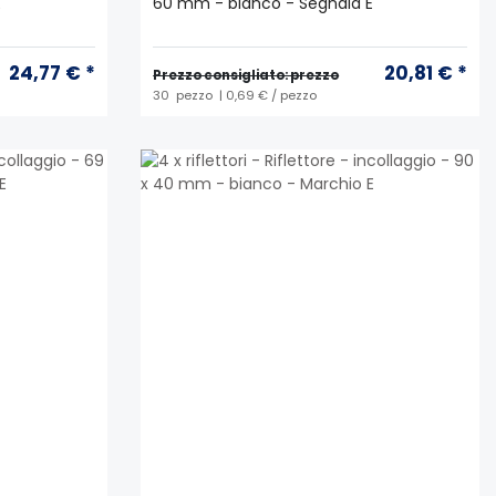
E
60 mm - bianco - Segnala E
24,77 € *
20,81 € *
Prezzo consigliato: prezzo
30
pezzo
| 0,69 € / pezzo