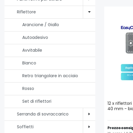
Riflettore
Arancione / Giallo
Autoadesivo
Avvitabile
Bianco
Retro triangolare in acciaio
Rosso
Set di riflettori
12 x riflettor
40 mm - bia
Serranda di sovraccarico
Soffietti
Prezzo consig