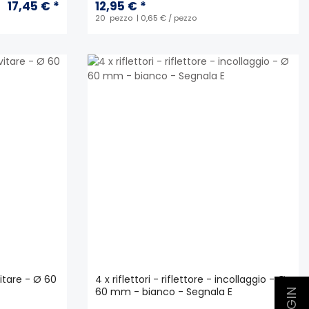
17,45 € *
12,95 € *
20
pezzo
| 0,65 € / pezzo
vvitare - Ø 60
4 x riflettori - riflettore - incollaggio - Ø
60 mm - bianco - Segnala E