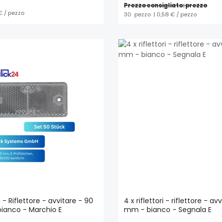
Prezzo consigliato: prezzo
 € / pezzo
30
pezzo
| 0,58 € / pezzo
ri - Riflettore - avvitare - 90
4 x riflettori - riflettore - a
ianco - Marchio E
mm - bianco - Segnala E