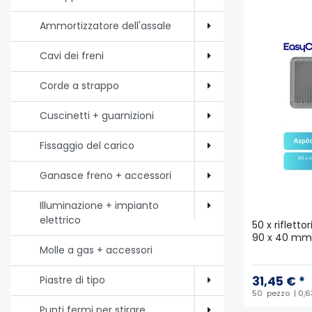
Ammortizzatore dell'assale
Cavi dei freni
Corde a strappo
Cuscinetti + guarnizioni
Fissaggio del carico
Ganasce freno + accessori
Illuminazione + impianto
elettrico
50 x rifletto
90 x 40 mm 
Molle a gas + accessori
31,45 € *
Piastre di tipo
50
pezzo
| 0,6
Punti fermi per stirare