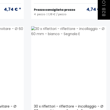
B2B LOGIN
4,74 € *
4,74 € *
Prezzo consigliato: prezzo
4
pezzo
| 1,18 € / pezzo
vvitare - Ø
30 x riflettori - riflettore - incollaggio - Ø