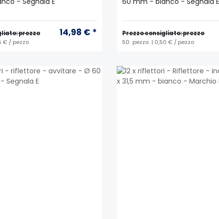
nco - Segnala E
60 mm - bianco - Segnala 
14,98 € *
liato: prezzo
Prezzo consigliato: prezzo
5 € / pezzo
50
pezzo
| 0,50 € / pezzo