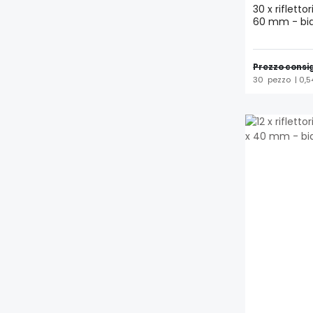
30 x rifletto
60 mm - bia
Prezzo consig
30
pezzo
| 0,5