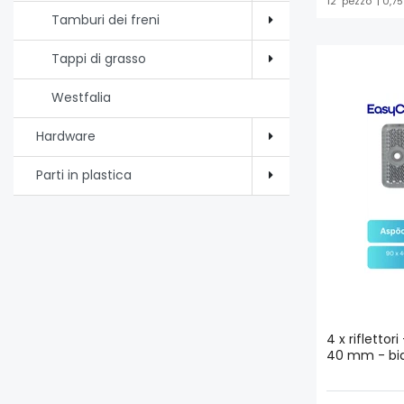
12
pezzo
| 0,7
Tamburi dei freni
Tappi di grasso
Westfalia
Hardware
Parti in plastica
4 x riflettor
40 mm - bia