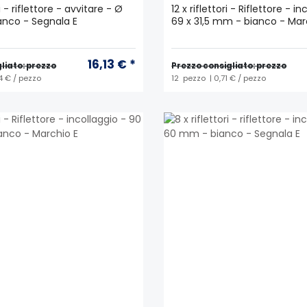
ri - riflettore - avvitare - Ø
12 x riflettori - Riflettore - i
nco - Segnala E
69 x 31,5 mm - bianco - Mar
16,13 € *
liato: prezzo
Prezzo consigliato: prezzo
4 € / pezzo
12
pezzo
| 0,71 € / pezzo