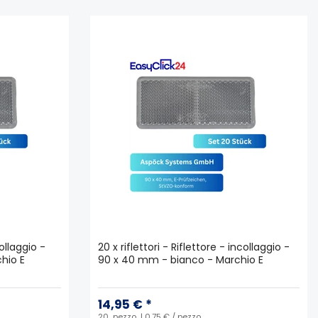
collaggio -
20 x riflettori - Riflettore - incollaggio -
hio E
90 x 40 mm - bianco - Marchio E
14,95 € *
20
pezzo
| 0,75 € / pezzo