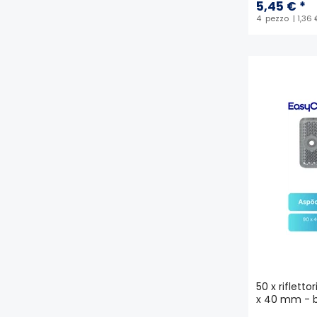
5,45 € *
4
pezzo
| 1,36
50 x rifletto
x 40 mm - b