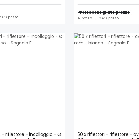
Prezzo consigliato: prezzo
7 € / pezzo
4
pezzo
| 1,18 € / pezzo
ri - riflettore - incollaggio - Ø
50 x riflettori - riflettore - a