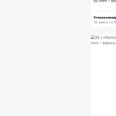
60 mm - bia
Prezzo consig
20
pezzo
| 0,7