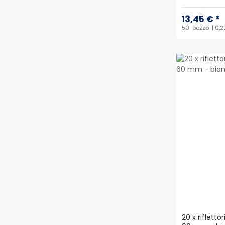
13,45 € *
50
pezzo
| 0,2
20 x rifletto