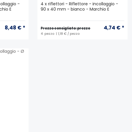
ncollaggio -
4 x riflettori - Riflettore - incollaggio -
chio E
90 x 40 mm - bianco - Marchio E
8,48 € *
4,74 € *
Prezzo consigliato: prezzo
4
pezzo
| 1,18 € / pezzo