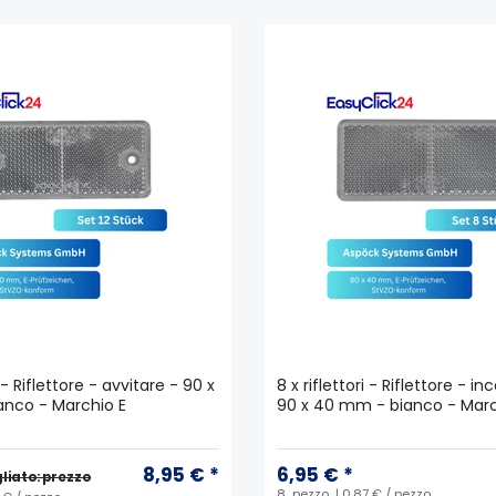
i - Riflettore - avvitare - 90 x
8 x riflettori - Riflettore - in
nco - Marchio E
90 x 40 mm - bianco - Marc
8,95 € *
6,95 € *
liato: prezzo
8
pezzo
| 0,87 € / pezzo