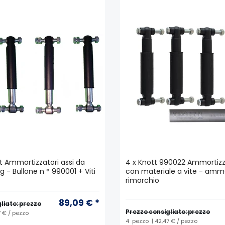
t Ammortizzatori assi da
4 x Knott 990022 Ammortizz
g - Bullone n ° 990001 + Viti
con materiale a vite - amm
rimorchio
89,09 € *
liato: prezzo
Prezzo consigliato: prezzo
7 € / pezzo
4
pezzo
| 42,47 € / pezzo