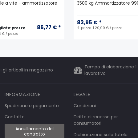
le a vite - ammortizzatore
3500 kg Ammortizzatore 99
83,95 € *
86,77 € *
4
pezzo
| 20,99 € / pezzo
liato: prezzo
8 € / pezzo
Tempo di elaborazione 1 
i gli articoli in magazzino
lavorativo
INFORMAZIONE
LEGALE
Spedizione e pagamento
Condizioni
Contatto
Diritto di recesso per
consumatori
Annullamento del
contratto
Dichiarazione sulla tutela