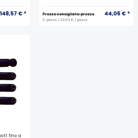
148,57 € *
44,06 € *
Prezzo consigliato: prezzo
2
pezzo
| 22,03 € / pezzo
ott fino a