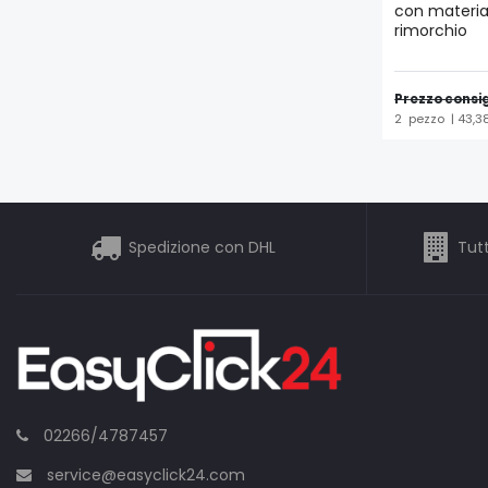
con materia
rimorchio
Prezzo consig
2
pezzo
| 43,3
Spedizione con DHL
Tutt
02266/4787457
service@easyclick24.com