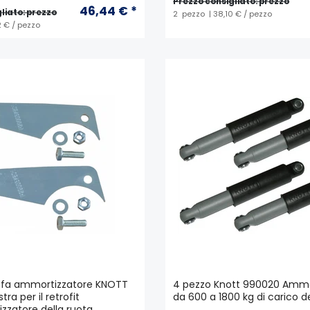
Prezzo consigliato: prezzo
46,44 € *
liato: prezzo
2
pezzo
| 38,10 € / pezzo
2 € / pezzo
taffa ammortizzatore KNOTT
4 pezzo Knott 990020 Ammor
tra per il retrofit
da 600 a 1800 kg di carico de
izzatore della ruota.