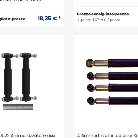
Prezzo consigliato: prezzo
18,35 € *
liato: prezzo
4
pezzo
| 37,14 € / pezzo
90022 Ammortizzatore assi
4 Ammortizzatori ad asse Kn