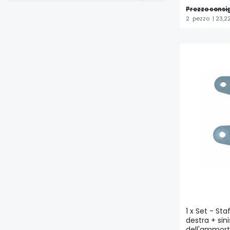
Prezzo consig
2
pezzo
| 23,2
1 x Set - S
destra + sinis
dell'ammort