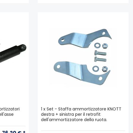
tizzatori
1 x Set - Staffa ammortizzatore KNOTT
ll'asse
destra + sinistra per il retrofit
dell'ammortizzatore della ruota.
76,20 € *