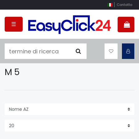
Contatto
☰
M 5