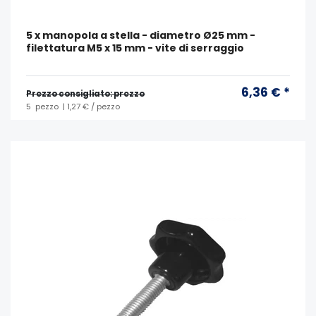
5 x manopola a stella - diametro Ø25 mm -
filettatura M5 x 15 mm - vite di serraggio
6,36 € *
Prezzo consigliato: prezzo
5
pezzo
| 1,27 € / pezzo