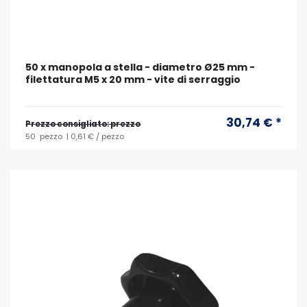
50 x manopola a stella - diametro Ø25 mm -
filettatura M5 x 20 mm - vite di serraggio
30,74 € *
Prezzo consigliato: prezzo
50
pezzo
| 0,61 € / pezzo