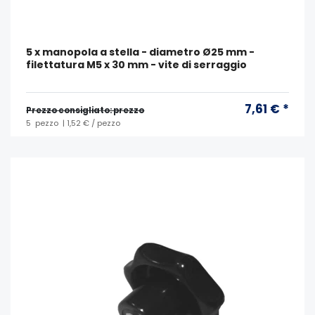
5 x manopola a stella - diametro Ø25 mm -
filettatura M5 x 30 mm - vite di serraggio
7,61 € *
Prezzo consigliato: prezzo
5
pezzo
| 1,52 € / pezzo