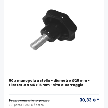
50 x manopola a stella - diametro Ø25 mm -
filettatura M5 x 15 mm - vite di serraggio
30,33 € *
Prezzo consigliato: prezzo
50
pezzo
| 0,61 € / pezzo