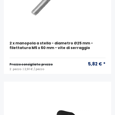
2 x manopola a stella - diametro Ø25 mm -
filettatura M5 x 60 mm - vite di serraggio
5,82 € *
Prezzo consigliato: prezzo
2
pezzo
| 2,91 € / pezzo