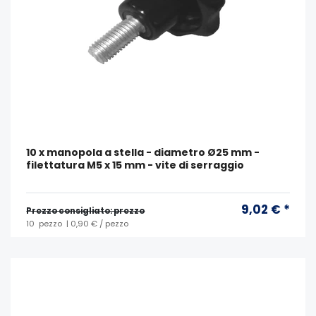
10 x manopola a stella - diametro Ø25 mm -
filettatura M5 x 15 mm - vite di serraggio
9,02 € *
Prezzo consigliato: prezzo
10
pezzo
| 0,90 € / pezzo