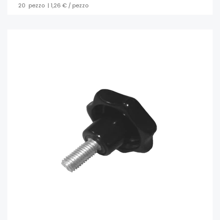
20
pezzo
| 1,26 € / pezzo