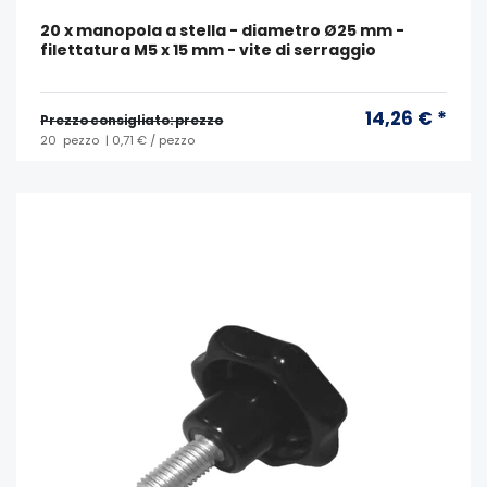
20 x manopola a stella - diametro Ø25 mm -
filettatura M5 x 15 mm - vite di serraggio
14,26 € *
Prezzo consigliato: prezzo
20
pezzo
| 0,71 € / pezzo