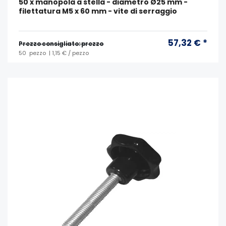
50 x manopola a stella - diametro Ø25 mm -
filettatura M5 x 60 mm - vite di serraggio
57,32 € *
Prezzo consigliato: prezzo
50
pezzo
| 1,15 € / pezzo