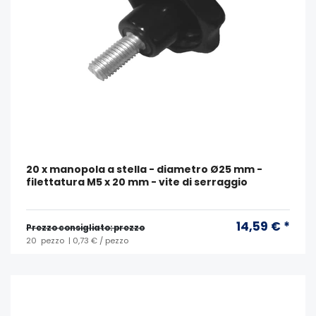
20 x manopola a stella - diametro Ø25 mm -
filettatura M5 x 20 mm - vite di serraggio
14,59 € *
Prezzo consigliato: prezzo
20
pezzo
| 0,73 € / pezzo