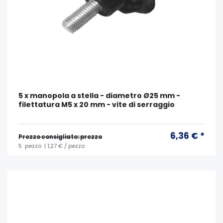
5 x manopola a stella - diametro Ø25 mm -
filettatura M5 x 20 mm - vite di serraggio
6,36 € *
Prezzo consigliato: prezzo
5
pezzo
| 1,27 € / pezzo