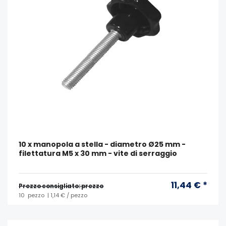
10 x manopola a stella - diametro Ø25 mm -
filettatura M5 x 30 mm - vite di serraggio
11,44 € *
Prezzo consigliato: prezzo
10
pezzo
| 1,14 € / pezzo