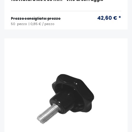
42,60 € *
Prezzo consigliato: prezzo
50
pezzo
| 0,85 € / pezzo