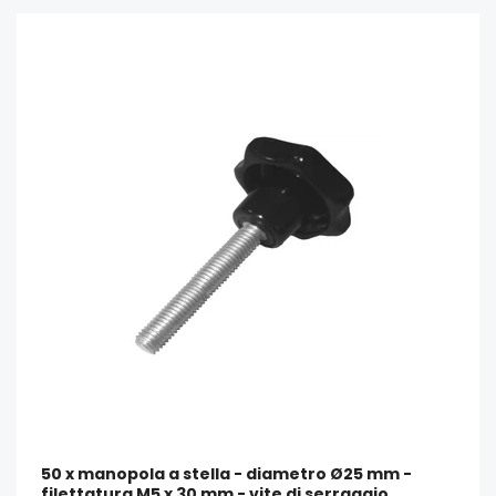
50 x manopola a stella - diametro Ø25 mm -
filettatura M5 x 30 mm - vite di serraggio