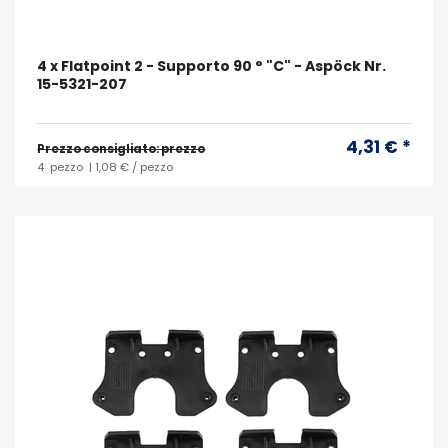
4 x Flatpoint 2 - Supporto 90 ° "C" - Aspöck Nr.
15-5321-207
4,31 € *
Prezzo consigliato: prezzo
4
pezzo
| 1,08 € / pezzo