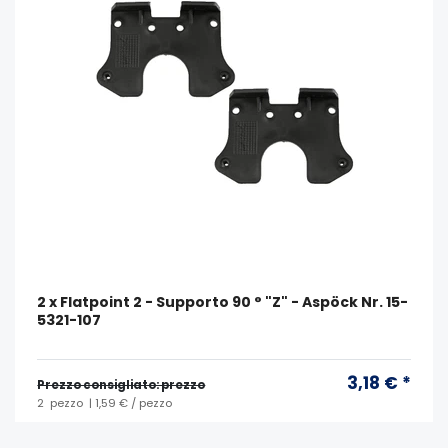
2 x Flatpoint 2 - Supporto 90 ° "Z" - Aspöck Nr. 15-
5321-107
3,18 € *
Prezzo consigliato: prezzo
2
pezzo
| 1,59 € / pezzo