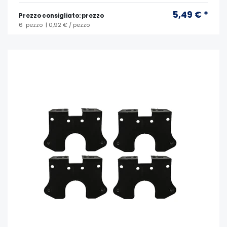
5,49 € *
Prezzo consigliato: prezzo
6
pezzo
| 0,92 € / pezzo