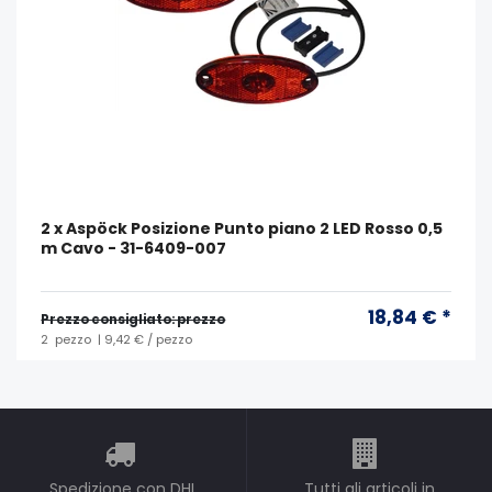
2 x Aspöck Posizione Punto piano 2 LED Rosso 0,5
m Cavo - 31-6409-007
18,84 € *
Prezzo consigliato: prezzo
2
pezzo
| 9,42 € / pezzo
Spedizione con DHL
Tutti gli articoli in