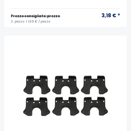
3,18 € *
Prezzo consigliato: prezzo
2
pezzo
| 1,59 € / pezzo