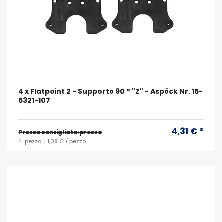
4 x Flatpoint 2 - Supporto 90 ° "Z" - Aspöck Nr. 15-
5321-107
4,31 € *
Prezzo consigliato: prezzo
4
pezzo
| 1,08 € / pezzo