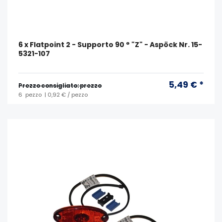
6 x Flatpoint 2 - Supporto 90 ° "Z" - Aspöck Nr. 15-
5321-107
5,49 € *
Prezzo consigliato: prezzo
6
pezzo
| 0,92 € / pezzo