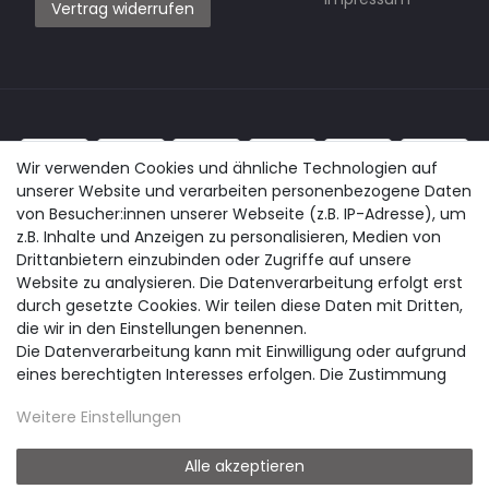
Vertrag widerrufen
Wir verwenden Cookies und ähnliche Technologien auf
unserer Website und verarbeiten personenbezogene Daten
von Besucher:innen unserer Webseite (z.B. IP-Adresse), um
z.B. Inhalte und Anzeigen zu personalisieren, Medien von
Drittanbietern einzubinden oder Zugriffe auf unsere
Website zu analysieren. Die Datenverarbeitung erfolgt erst
durch gesetzte Cookies. Wir teilen diese Daten mit Dritten,
die wir in den Einstellungen benennen.
Die Datenverarbeitung kann mit Einwilligung oder aufgrund
eines berechtigten Interesses erfolgen. Die Zustimmung
kann erteilt oder abgelehnt werden. Es besteht das Recht,
Weitere Einstellungen
nicht einzuwilligen und die Einwilligung zu einem späteren
Zeitpunkt zu ändern oder zu widerrufen. Beachten Sie unser
Impressum
und weitere Hinweise zur Verwendung
Alle akzeptieren
personenbezogener Daten in unserer
Daten­schutz­