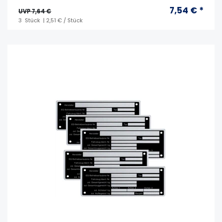
7,54 € *
UVP 7,64 €
3
Stück
| 2,51 € / Stück