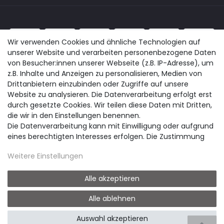
Wir verwenden Cookies und ähnliche Technologien auf
unserer Website und verarbeiten personenbezogene Daten
von Besucher:innen unserer Webseite (z.B. IP-Adresse), um
z.B. Inhalte und Anzeigen zu personalisieren, Medien von
Drittanbietern einzubinden oder Zugriffe auf unsere
Website zu analysieren. Die Datenverarbeitung erfolgt erst
durch gesetzte Cookies. Wir teilen diese Daten mit Dritten,
die wir in den Einstellungen benennen.
Die Datenverarbeitung kann mit Einwilligung oder aufgrund
eines berechtigten Interesses erfolgen. Die Zustimmung
kann erteilt oder abgelehnt werden. Es besteht das Recht,
Weitere Einstellungen
nicht einzuwilligen und die Einwilligung zu einem späteren
Zeitpunkt zu ändern oder zu widerrufen. Beachten Sie unser
Impressum
und weitere Hinweise zur Verwendung
Alle akzeptieren
personenbezogener Daten in unserer
Daten­schutz­
© easyclick24 - Anhängerersatzteile und Zubehör für PKW Anhänger
Alle ablehnen
* Alle Preise inkl. gesetzlicher USt., zzgl. Versand
erklärung
.
Design by neoprisma
Auswahl akzeptieren