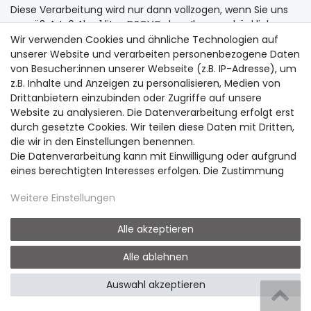
Diese Verarbeitung wird nur dann vollzogen, wenn Sie uns
gemäß Art. 6 Abs. 1 lit. a DSGVO dazu Ihre ausdrückliche
Einwilligung erteilt haben. Ohne diese Einwilligungserteilung
Wir verwenden Cookies und ähnliche Technologien auf
unterbleibt der Einsatz von Google Tag Manager während
unserer Website und verarbeiten personenbezogene Daten
Ihres Seitenbesuchs. Sie können Ihre erteilte Einwilligung
von Besucher:innen unserer Webseite (z.B. IP-Adresse), um
jederzeit mit Wirkung für die Zukunft widerrufen. Um Ihren
z.B. Inhalte und Anzeigen zu personalisieren, Medien von
Widerruf auszuüben, deaktivieren Sie diesen Dienst bitte in
Drittanbietern einzubinden oder Zugriffe auf unsere
dem auf der Webseite bereitgestellten „Cookie-Consent-
Website zu analysieren. Die Datenverarbeitung erfolgt erst
Tool“.
durch gesetzte Cookies. Wir teilen diese Daten mit Dritten,
die wir in den Einstellungen benennen.
Wir haben mit dem Anbieter einen
Die Datenverarbeitung kann mit Einwilligung oder aufgrund
Auftragsverarbeitungsvertrag geschlossen, der den Schutz
eines berechtigten Interesses erfolgen. Die Zustimmung
der Daten unserer Seitenbesucher sicherstellt und eine
kann erteilt oder abgelehnt werden. Es besteht das Recht,
unberechtigte Weitergabe an Dritte untersagt.
Weitere Einstellungen
nicht einzuwilligen und die Einwilligung zu einem späteren
Zeitpunkt zu ändern oder zu widerrufen. Beachten Sie unser
Für Datenübermittlungen in die USA hat sich der Anbieter
Impressum
und weitere Hinweise zur Verwendung
Alle akzeptieren
dem EU-US-Datenschutzrahmen (EU-US Data Privacy
personenbezogener Daten in unserer
Daten­schutz­
Framework) angeschlossen, das auf Basis eines
Alle ablehnen
erklärung
.
Angemessenheitsbeschlusses der Europäischen
Kommission die Einhaltung des europäischen
Auswahl akzeptieren
Datenschutzniveaus sicherstellt.
B2B LOGIN