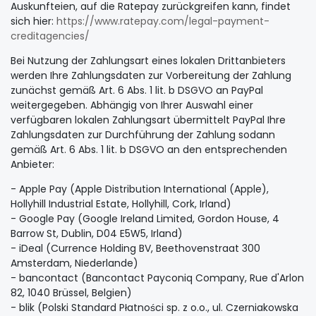
Auskunfteien, auf die Ratepay zurückgreifen kann, findet
sich hier:
https://www.ratepay.com
/legal-payment-
creditagencies
/
Bei Nutzung der Zahlungsart eines lokalen Drittanbieters
werden Ihre Zahlungsdaten zur Vorbereitung der Zahlung
zunächst gemäß Art. 6 Abs. 1 lit. b DSGVO an PayPal
weitergegeben. Abhängig von Ihrer Auswahl einer
verfügbaren lokalen Zahlungsart übermittelt PayPal Ihre
Zahlungsdaten zur Durchführung der Zahlung sodann
gemäß Art. 6 Abs. 1 lit. b DSGVO an den entsprechenden
Anbieter:
- Apple Pay (Apple Distribution International (Apple),
Hollyhill Industrial Estate, Hollyhill, Cork, Irland)
- Google Pay (Google Ireland Limited, Gordon House, 4
Barrow St, Dublin, D04 E5W5, Irland)
- iDeal (Currence Holding BV, Beethovenstraat 300
Amsterdam, Niederlande)
- bancontact (Bancontact Payconiq Company, Rue d'Arlon
82, 1040 Brüssel, Belgien)
- blik (Polski Standard Płatności sp. z o.o., ul. Czerniakowska