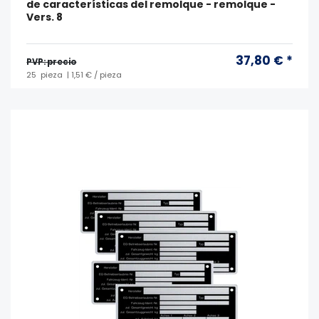
de características del remolque - remolque -
Vers. 8
37,80 € *
PVP: precio
25
pieza
| 1,51 € / pieza