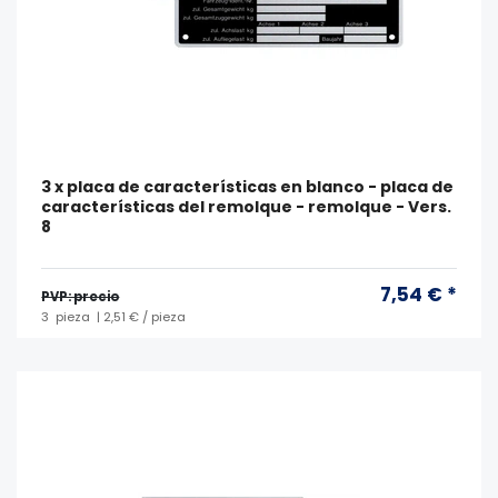
3 x placa de características en blanco - placa de
características del remolque - remolque - Vers.
8
7,54 € *
PVP: precio
3
pieza
| 2,51 € / pieza