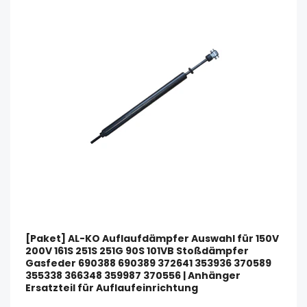
[Paket] AL-KO Auflaufdämpfer Auswahl für 150V
200V 161S 251S 251G 90S 101VB Stoßdämpfer
Gasfeder 690388 690389 372641 353936 370589
355338 366348 359987 370556 | Anhänger
Ersatzteil für Auflaufeinrichtung