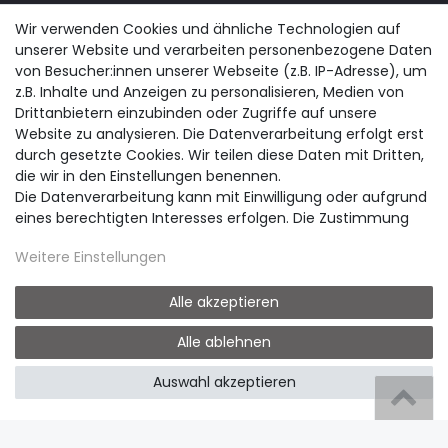
Wir verwenden Cookies und ähnliche Technologien auf
unserer Website und verarbeiten personenbezogene Daten
von Besucher:innen unserer Webseite (z.B. IP-Adresse), um
z.B. Inhalte und Anzeigen zu personalisieren, Medien von
Drittanbietern einzubinden oder Zugriffe auf unsere
Website zu analysieren. Die Datenverarbeitung erfolgt erst
durch gesetzte Cookies. Wir teilen diese Daten mit Dritten,
die wir in den Einstellungen benennen.
Die Datenverarbeitung kann mit Einwilligung oder aufgrund
eines berechtigten Interesses erfolgen. Die Zustimmung
kann erteilt oder abgelehnt werden. Es besteht das Recht,
Weitere Einstellungen
nicht einzuwilligen und die Einwilligung zu einem späteren
Zeitpunkt zu ändern oder zu widerrufen. Beachten Sie unser
Impressum
und weitere Hinweise zur Verwendung
Alle akzeptieren
personenbezogener Daten in unserer
Daten­schutz­
Alle ablehnen
erklärung
.
Auswahl akzeptieren
B2B LOGIN
© easyclick24 - Anhängerersatzteile und Zubehör für PKW Anhänger
* Alle Preise inkl. gesetzlicher USt., zzgl. Versand