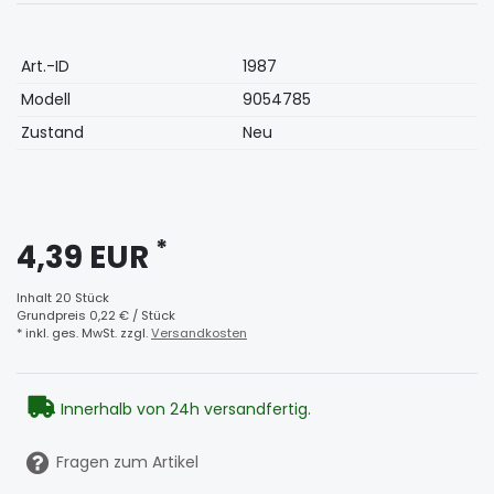
Technisches
Wert
Art.-ID
1987
Merkmal
Modell
9054785
Zustand
Neu
*
4,39 EUR
Inhalt
20
Stück
Grundpreis
0,22 € / Stück
* inkl. ges. MwSt. zzgl.
Versandkosten
Innerhalb von 24h versandfertig.
Fragen zum Artikel