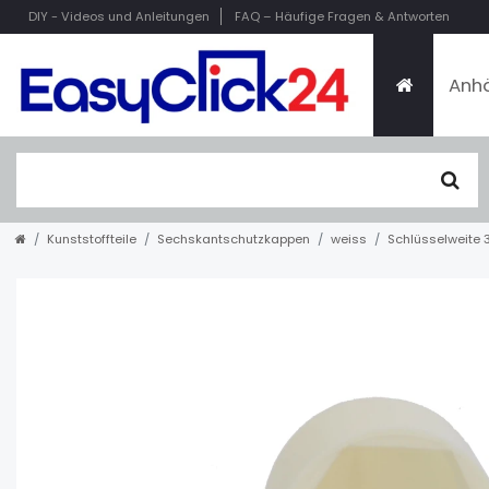
DIY
- Videos und Anleitungen
FAQ
– Häufige Fragen & Antworten
Anhä
Kunststoffteile
Sechskantschutzkappen
weiss
Schlüsselweite 