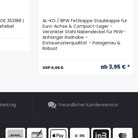
OE 353188 |
AL-KO / BPW Fettkappe Staubkappe für
shebel
Euro-Achse & Compact-Lager –
Verzinkter Stahl Nabendeckel für PKW-
Anhänger Radnabe –
Erstausrüsterqualität – Passgenau &
Robust
ab 3,95 € *
UVP 4,45 €
 Werktag
Freundlicher Kundenservice