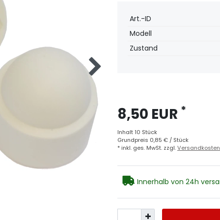
Technisches
Wert
Art.-ID
Merkmal
Modell
Zustand
*
8,50 EUR
Inhalt
10
Stück
Grundpreis
0,85 € / Stück
* inkl. ges. MwSt. zzgl.
Versandkosten
Innerhalb von 24h versan