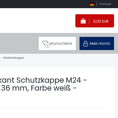
Kontakt
0,00 EUR
Wunschliste
Mein Konto
0
ß - Abdeckkappe
skant Schutzkappe M24 -
 36 mm, Farbe weiß -