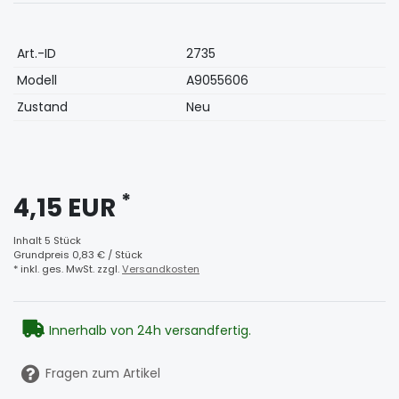
Technisches
Wert
Art.-ID
2735
Merkmal
Modell
A9055606
Zustand
Neu
*
4,15 EUR
Inhalt
5
Stück
Grundpreis
0,83 € / Stück
* inkl. ges. MwSt. zzgl.
Versandkosten
Innerhalb von 24h versandfertig.
Fragen zum Artikel