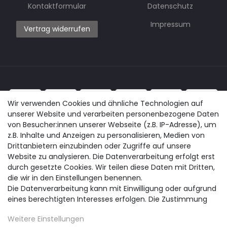
Kontaktformular
Datenschutz
Impressum
Vertrag widerrufen
Wir verwenden Cookies und ähnliche Technologien auf
unserer Website und verarbeiten personenbezogene Daten
von Besucher:innen unserer Webseite (z.B. IP-Adresse), um
z.B. Inhalte und Anzeigen zu personalisieren, Medien von
Drittanbietern einzubinden oder Zugriffe auf unsere
Website zu analysieren. Die Datenverarbeitung erfolgt erst
durch gesetzte Cookies. Wir teilen diese Daten mit Dritten,
die wir in den Einstellungen benennen.
Die Datenverarbeitung kann mit Einwilligung oder aufgrund
eines berechtigten Interesses erfolgen. Die Zustimmung
kann erteilt oder abgelehnt werden. Es besteht das Recht,
Weitere Einstellungen
nicht einzuwilligen und die Einwilligung zu einem späteren