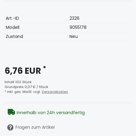
Technisches
Wert
Art.-ID
2326
Merkmal
Modell
9055178
Zustand
Neu
*
6,76 EUR
Inhalt
100
Stück
Grundpreis
0,07 € / Stück
* inkl. ges. MwSt. zzgl.
Versandkosten
Innerhalb von 24h versandfertig.
Fragen zum Artikel