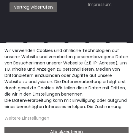
Impressum
Vertrag widerrufen
Wir verwenden Cookies und ähnliche Technologien auf
unserer Website und verarbeiten personenbezogene Daten
von Besucher:innen unserer Webseite (z.B. IP-Adresse), um
z.B. Inhalte und Anzeigen zu personalisieren, Medien von
Drittanbietern einzubinden oder Zugriffe auf unsere
Website zu analysieren. Die Datenverarbeitung erfolgt erst
durch gesetzte Cookies. Wir teilen diese Daten mit Dritten,
die wir in den Einstellungen benennen.
Die Datenverarbeitung kann mit Einwilligung oder aufgrund
eines berechtigten Interesses erfolgen. Die Zustimmung
kann erteilt oder abgelehnt werden. Es besteht das Recht,
Weitere Einstellungen
nicht einzuwilligen und die Einwilligung zu einem späteren
Zeitpunkt zu ändern oder zu widerrufen. Beachten Sie unser
Impressum
und weitere Hinweise zur Verwendung
Alle akzeptieren