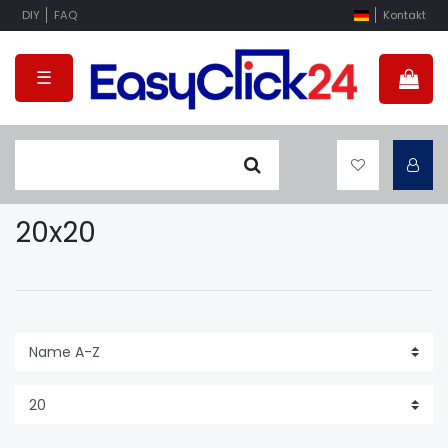
DIY
FAQ
Kontakt
☰
20x20