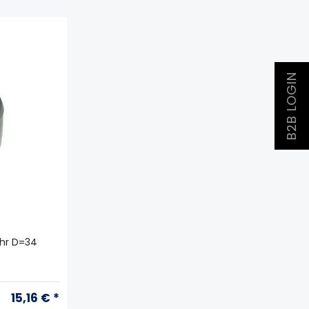
B2B LOGIN
ohr D=34
15,16 € *