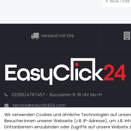
5
Stück
| 0,96
Versand mit DHL
02266/4787457 - Bürozeiten 8-16 Uhr Mo-Fr
service@easyclick24.com
Wir verwenden Cookies und ähnliche Technologien auf unse
Besucher:innen unserer Webseite (z.B. IP-Adresse), um z.B. In
Drittanbietern einzubinden oder Zugriffe auf unsere Website z