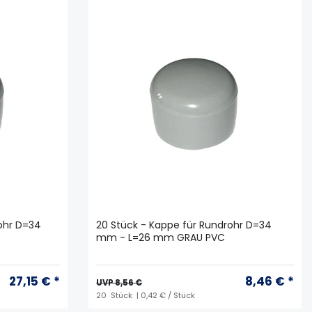
rohr D=34
20 Stück - Kappe für Rundrohr D=34
mm - L=26 mm GRAU PVC
27,15 € *
8,46 € *
UVP 8,56 €
20
Stück
| 0,42 € / Stück