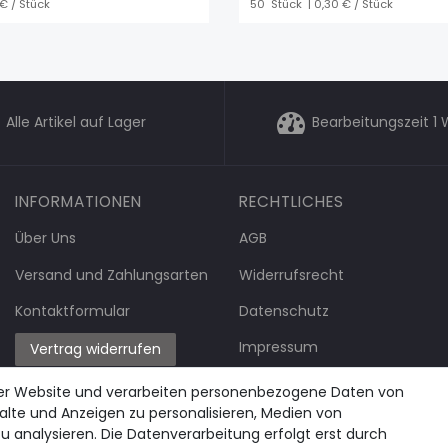
 € / Stück
50
Stück
| 0,30 € / Stück
Alle Artikel auf Lager
Bearbeitungszeit 1
INFORMATIONEN
RECHTLICHES
Über Uns
AGB
Versand und Zahlungsarten
Widerrufsrecht
Kontaktformular
Datenschutz
Impressum
Vertrag widerrufen
rer Website und verarbeiten personenbezogene Daten von
halte und Anzeigen zu personalisieren, Medien von
u analysieren. Die Datenverarbeitung erfolgt erst durch