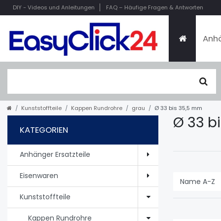
DIY
- Videos und Anleitungen
FAQ
– Häufige Fragen & Antworten
Anhä
Kunststoffteile
Kappen Rundrohre
grau
Ø 33 bis 35,5 mm
Ø 33 b
KATEGORIEN
Anhänger Ersatzteile
Eisenwaren
Kunststoffteile
Kappen Rundrohre