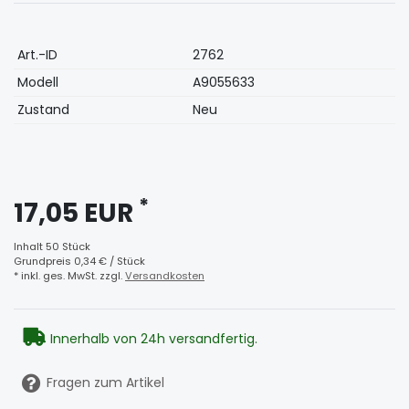
Technisches
Wert
Art.-ID
2762
Merkmal
Modell
A9055633
Zustand
Neu
*
17,05 EUR
Inhalt
50
Stück
Grundpreis
0,34 € / Stück
* inkl. ges. MwSt. zzgl.
Versandkosten
Innerhalb von 24h versandfertig.
Fragen zum Artikel