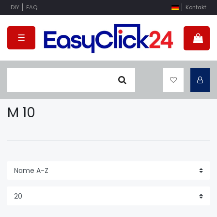
DIY
FAQ
Kontakt
☰
M 10