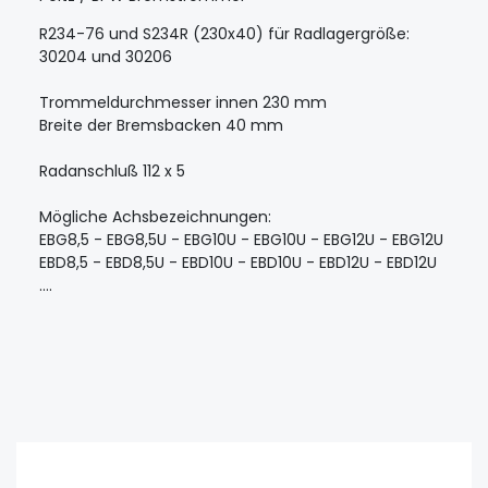
R234-76 und S234R (230x40) für Radlagergröße:
30204 und 30206
Trommeldurchmesser innen 230 mm
Breite der Bremsbacken 40 mm
Radanschluß 112 x 5
Mögliche Achsbezeichnungen:
EBG8,5 - EBG8,5U - EBG10U - EBG10U - EBG12U - EBG12U
EBD8,5 - EBD8,5U - EBD10U - EBD10U - EBD12U - EBD12U
....