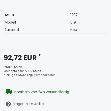
Technisches
Wert
Art.-ID
1292
Merkmal
Modell
619
Zustand
Neu
*
92,72 EUR
Inhalt
1
Stück
Grundpreis
92,72 € / Stück
* inkl. ges. MwSt. zzgl.
Versandkosten
Innerhalb von 24h versandfertig.
Fragen zum Artikel