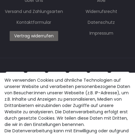
Über Uns
AGB
Versand und Zahlungsarten
Widerrufsrecht
Kontaktformular
Datenschutz
Impressum
Vertrag widerrufen
Wir verwenden Cookies und ähnliche Technologien auf
unserer Website und verarbeiten personenbezogene Daten
von Besucher:innen unserer Webseite (z.B. IP-Adresse), um
z.B. Inhalte und Anzeigen zu personalisieren, Medien von
Drittanbietern einzubinden oder Zugriffe auf unsere
Website zu analysieren. Die Datenverarbeitung erfolgt erst
durch gesetzte Cookies. Wir teilen diese Daten mit Dritten,
die wir in den Einstellungen benennen.
Die Datenverarbeitung kann mit Einwilligung oder aufgrund