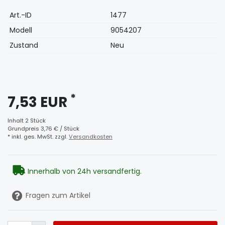
Technisches
Wert
Art.-ID
1477
Merkmal
Modell
9054207
Zustand
Neu
*
7,53 EUR
Inhalt
2
Stück
Grundpreis
3,76 € / Stück
* inkl. ges. MwSt. zzgl.
Versandkosten
Innerhalb von 24h versandfertig.
Fragen zum Artikel