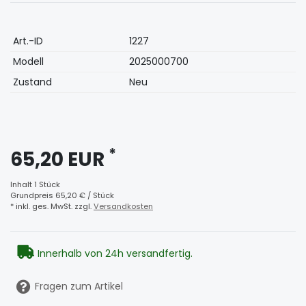
Technisches
Wert
Art.-ID
1227
Merkmal
Modell
2025000700
Zustand
Neu
*
65,20 EUR
Inhalt
1
Stück
Grundpreis
65,20 € / Stück
* inkl. ges. MwSt. zzgl.
Versandkosten
Innerhalb von 24h versandfertig.
Fragen zum Artikel