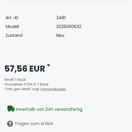
Technisches
Wert
Art.-ID
2481
Merkmal
Modell
2025000632
Zustand
Neu
*
57,56 EUR
Inhalt
1
Stück
Grundpreis
57,56 € / Stück
* inkl. ges. MwSt. zzgl.
Versandkosten
Innerhalb von 24h versandfertig.
Fragen zum Artikel