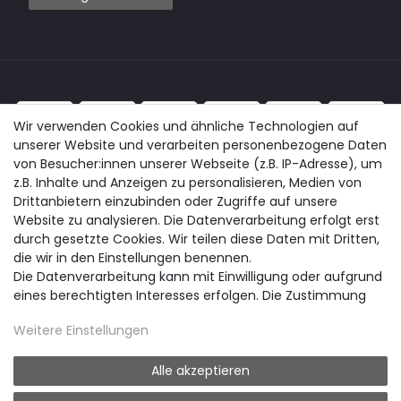
Wir verwenden Cookies und ähnliche Technologien auf
unserer Website und verarbeiten personenbezogene Daten
von Besucher:innen unserer Webseite (z.B. IP-Adresse), um
z.B. Inhalte und Anzeigen zu personalisieren, Medien von
Drittanbietern einzubinden oder Zugriffe auf unsere
Website zu analysieren. Die Datenverarbeitung erfolgt erst
durch gesetzte Cookies. Wir teilen diese Daten mit Dritten,
die wir in den Einstellungen benennen.
Die Datenverarbeitung kann mit Einwilligung oder aufgrund
eines berechtigten Interesses erfolgen. Die Zustimmung
kann erteilt oder abgelehnt werden. Es besteht das Recht,
Weitere Einstellungen
nicht einzuwilligen und die Einwilligung zu einem späteren
Zeitpunkt zu ändern oder zu widerrufen. Beachten Sie unser
Impressum
und weitere Hinweise zur Verwendung
Alle akzeptieren
personenbezogener Daten in unserer
Daten­schutz­
© easyclick24 - Anhängerersatzteile und Zubehör für PKW Anhänger