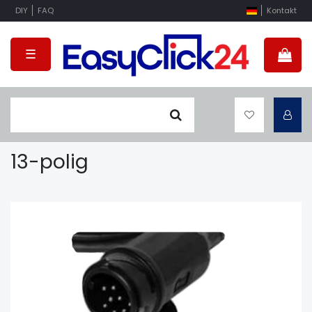
DIY
FAQ
Kontakt
☰
13-polig