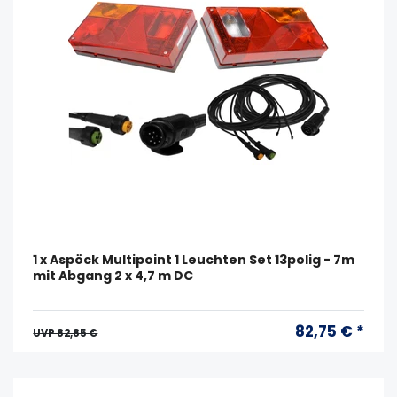
1 x Aspöck Multipoint 1 Leuchten Set 13polig - 7m
mit Abgang 2 x 4,7 m DC
82,75 € *
UVP 82,85 €