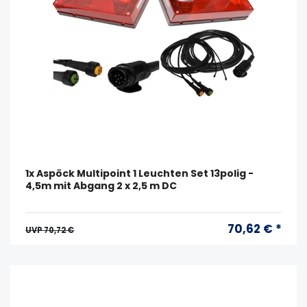
1x Aspöck Multipoint 1 Leuchten Set 13polig -
4,5m mit Abgang 2 x 2,5 m DC
70,62 € *
UVP 70,72 €