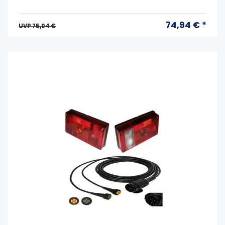
74,94 € *
UVP 75,04 €