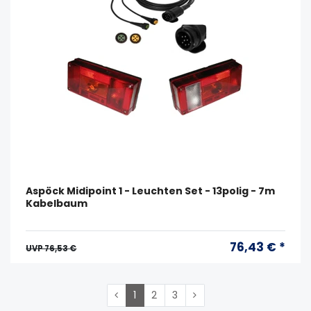
Aspöck Midipoint 1 - Leuchten Set - 13polig - 7m
Kabelbaum
76,43 € *
UVP 76,53 €
1
2
3