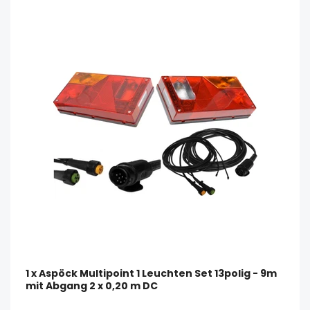
1 x Aspöck Multipoint 1 Leuchten Set 13polig - 9m
mit Abgang 2 x 0,20 m DC