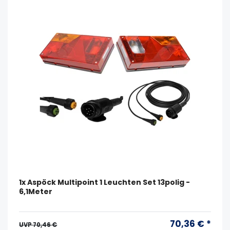
1x Aspöck Multipoint 1 Leuchten Set 13polig -
6,1Meter
70,36 € *
UVP 70,46 €