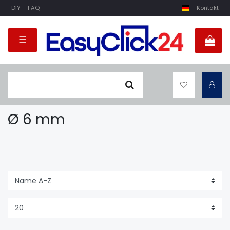
DIY
FAQ
Kontakt
☰
Ø 6 mm