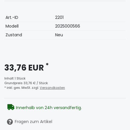
Technisches
Wert
Art.-ID
2201
Merkmal
Modell
2025000566
Zustand
Neu
*
33,76 EUR
Inhalt
1
Stück
Grundpreis
33,76 € / Stück
* inkl. ges. MwSt. zzgl.
Versandkosten
Innerhalb von 24h versandfertig.
Fragen zum Artikel