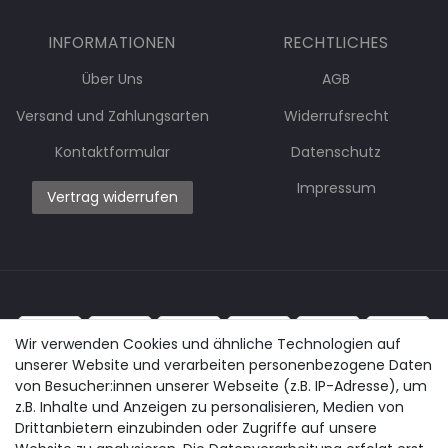
INFORMATIONEN
RECHTLICHES
Über Uns
AGB
Versand und Zahlungsarten
Widerrufsrecht
Kontaktformular
Datenschutz
Impressum
Vertrag widerrufen
Wir verwenden Cookies und ähnliche Technologien auf
unserer Website und verarbeiten personenbezogene Daten
von Besucher:innen unserer Webseite (z.B. IP-Adresse), um
z.B. Inhalte und Anzeigen zu personalisieren, Medien von
Drittanbietern einzubinden oder Zugriffe auf unsere