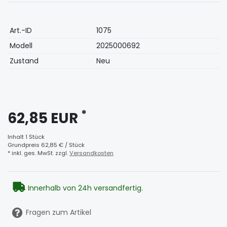
Technisches
Wert
Art.-ID
1075
Merkmal
Modell
2025000692
Zustand
Neu
*
62,85 EUR
Inhalt
1
Stück
Grundpreis
62,85 € / Stück
* inkl. ges. MwSt. zzgl.
Versandkosten
Innerhalb von 24h versandfertig.
Fragen zum Artikel