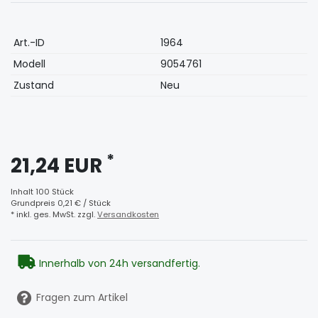
Technisches
Wert
Art.-ID
1964
Merkmal
Modell
9054761
Zustand
Neu
*
21,24 EUR
Inhalt
100
Stück
Grundpreis
0,21 € / Stück
* inkl. ges. MwSt. zzgl.
Versandkosten
Innerhalb von 24h versandfertig.
Fragen zum Artikel