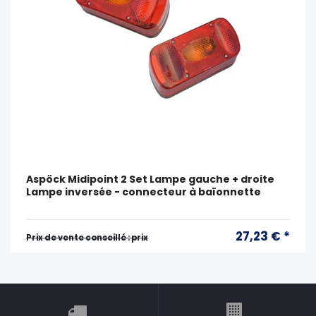
Aspöck Midipoint 2 Set Lampe gauche + droite
Lampe inversée - connecteur à baïonnette
27,23 € *
Prix ​​de vente conseillé : prix