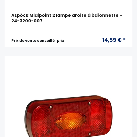
Aspöck Midipoint 2 lampe droite à baïonnette -
24-3200-007
14,59 € *
Prix ​​de vente conseillé : prix