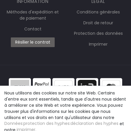
INFORMATION
LÉGAL
Méthodes d'expédition et
Conditions générales
de paiement
Droit de retour
Contact
Protection des données
Résilier le contrat
Imprimer
Nous utilisons des cookies sur notre site Web. Certains
d'entre eux sont essentiels, tandis que d'autres nous aident
à améliorer ce site Web et votre expérience. Vous pouvez
trouver plus d'informations sur les cookies que nous
utilisons et vos droits en tant qu'utilisateur dans notre
Données:protection des hyphes:déclaration des hyphes
et
notre
imprimer
.