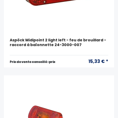
Aspöck Midipoint 2 light left - feu de brouillard -
raccord à baïonnette 24-3000-007
15,33 € *
Prix ​​de vente conseillé : prix