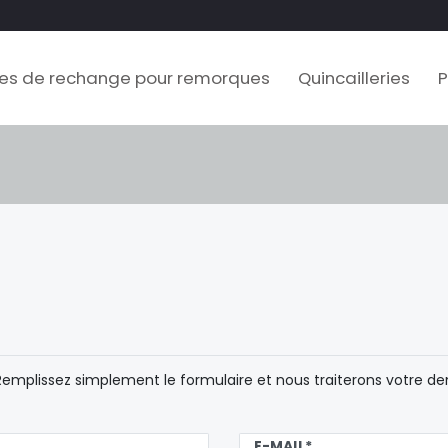
es de rechange pour remorques
Quincailleries
P
emplissez simplement le formulaire et nous traiterons votre dem
E-MAIL*