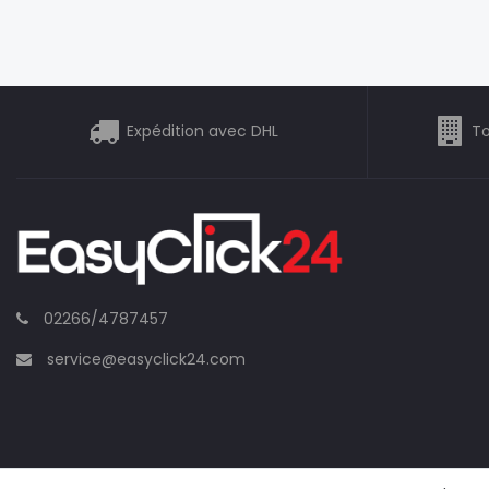
Expédition avec DHL
To
02266/4787457
service@easyclick24.com