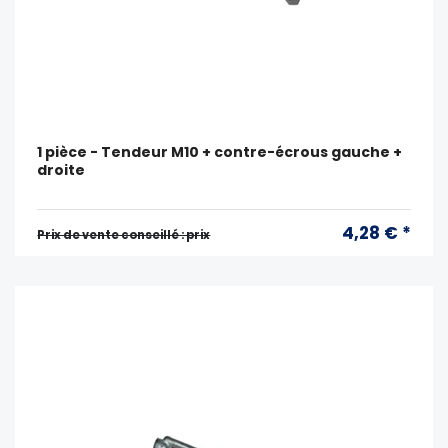
1 pièce - Tendeur M10 + contre-écrous gauche +
droite
4,28 € *
Prix ​​de vente conseillé : prix