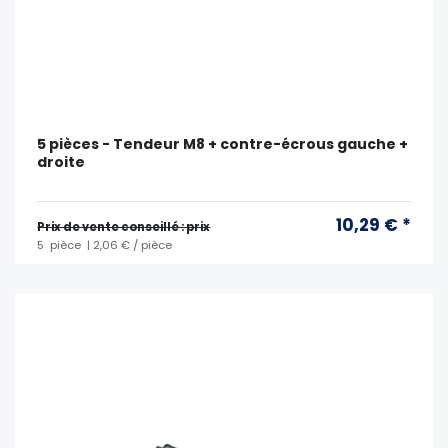
5 pièces - Tendeur M8 + contre-écrous gauche +
droite
10,29 € *
Prix ​​de vente conseillé : prix
5
pièce
| 2,06 € / pièce