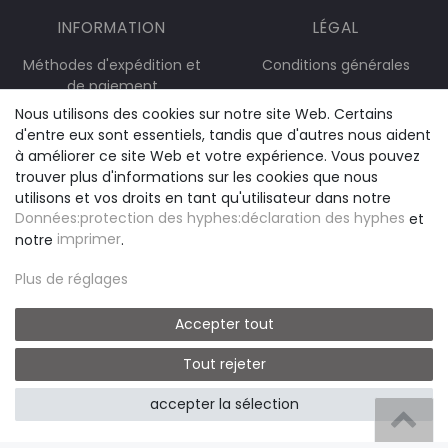
INFORMATION
LÉGAL
Méthodes d'expédition et
Conditions générales
de paiement
Droit de retour
Nous utilisons des cookies sur notre site Web. Certains
Contact
d'entre eux sont essentiels, tandis que d'autres nous aident
Protection des données
à améliorer ce site Web et votre expérience. Vous pouvez
Résilier le contrat
Imprimer
trouver plus d'informations sur les cookies que nous
utilisons et vos droits en tant qu'utilisateur dans notre
Données:protection des hyphes:déclaration des hyphes
et
notre
imprimer
.
Plus de réglages
Accepter tout
Tout rejeter
accepter la sélection
B2B LOGIN