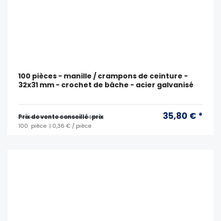
100 pièces - manille / crampons de ceinture -
32x31 mm - crochet de bâche - acier galvanisé
35,80 € *
Prix ​​de vente conseillé : prix
100
pièce
| 0,36 € / pièce