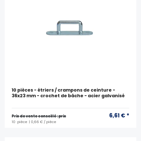
10 pièces - étriers / crampons de ceinture -
36x23 mm - crochet de bâche - acier galvanisé
6,61 € *
Prix ​​de vente conseillé : prix
10
pièce
| 0,66 € / pièce