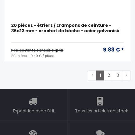
20 pièces - étriers / crampons de ceinture -
36x23 mm - crochet de bâche - acier galvanisé
9,83 € *
Prix ​​de vente conseillé : prix
20
pièce
| 0,49 € / pièce
1
2
3
Expédition avec DHL
Tous les articles en stock