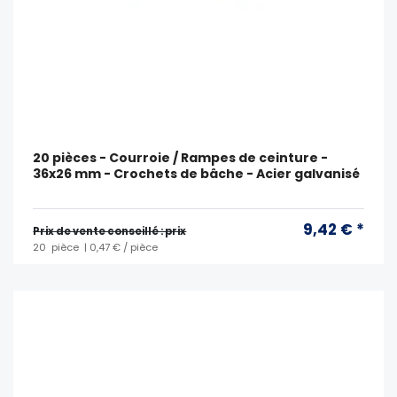
20 pièces - Courroie / Rampes de ceinture -
36x26 mm - Crochets de bâche - Acier galvanisé
9,42 € *
Prix ​​de vente conseillé : prix
20
pièce
| 0,47 € / pièce