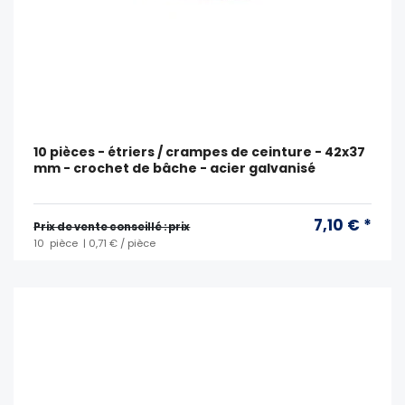
10 pièces - étriers / crampes de ceinture - 42x37
mm - crochet de bâche - acier galvanisé
7,10 € *
Prix ​​de vente conseillé : prix
10
pièce
| 0,71 € / pièce