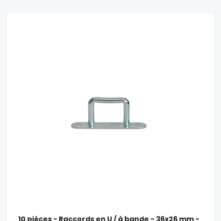
10 pièces - Raccords en U / à bande - 36x26 mm -