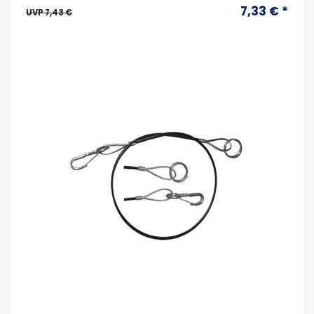
7,33 € *
UVP 7,43 €