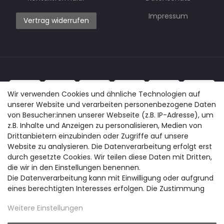
Impressum
Vertrag widerrufen
Wir verwenden Cookies und ähnliche Technologien auf
unserer Website und verarbeiten personenbezogene Daten
von Besucher:innen unserer Webseite (z.B. IP-Adresse), um
z.B. Inhalte und Anzeigen zu personalisieren, Medien von
Drittanbietern einzubinden oder Zugriffe auf unsere
Website zu analysieren. Die Datenverarbeitung erfolgt erst
durch gesetzte Cookies. Wir teilen diese Daten mit Dritten,
die wir in den Einstellungen benennen.
Die Datenverarbeitung kann mit Einwilligung oder aufgrund
eines berechtigten Interesses erfolgen. Die Zustimmung
kann erteilt oder abgelehnt werden. Es besteht das Recht,
Weitere Einstellungen
nicht einzuwilligen und die Einwilligung zu einem späteren
Zeitpunkt zu ändern oder zu widerrufen. Beachten Sie unser