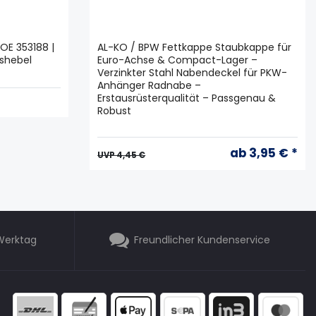
OE 353188 |
AL-KO / BPW Fettkappe Staubkappe für
shebel
Euro-Achse & Compact-Lager –
Verzinkter Stahl Nabendeckel für PKW-
Anhänger Radnabe –
Erstausrüsterqualität – Passgenau &
Robust
ab 3,95 € *
UVP 4,45 €
 Werktag
Freundlicher Kundenservice