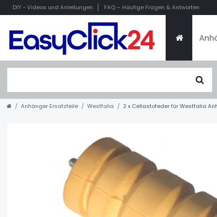
DIY
- Videos und Anleitungen
FAQ
– Häufige Fragen & Antworten
Anhä
Anhänger Ersatzteile
Westfalia
2 x Cellastofeder für Westfalia A