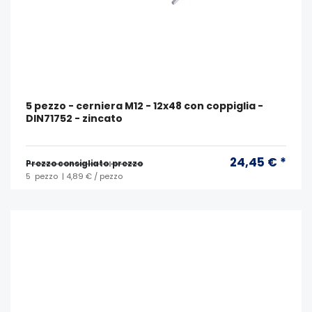
5 pezzo - cerniera M12 - 12x48 con coppiglia -
DIN71752 - zincato
24,45 € *
Prezzo consigliato: prezzo
5
pezzo
| 4,89 € / pezzo