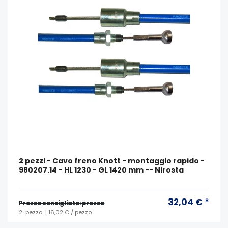
2 pezzi - Cavo freno Knott - montaggio rapido -
980207.14 - HL 1230 - GL 1420 mm -- Nirosta
32,04 € *
Prezzo consigliato: prezzo
2
pezzo
| 16,02 € / pezzo