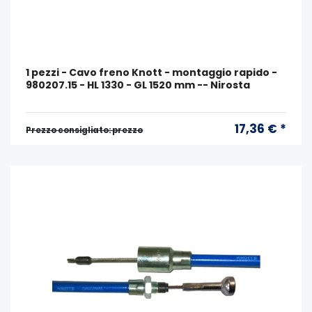
1 pezzi - Cavo freno Knott - montaggio rapido -
980207.15 - HL 1330 - GL 1520 mm -- Nirosta
17,36 € *
Prezzo consigliato: prezzo