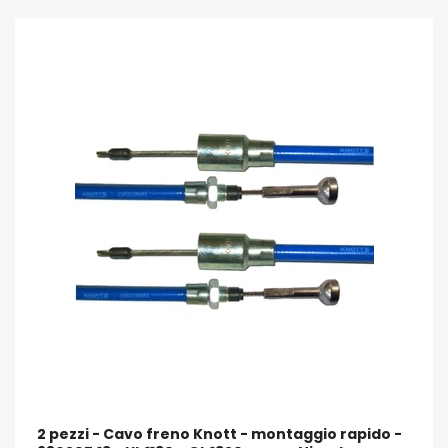
2 pezzi - Cavo freno Knott - montaggio rapido -