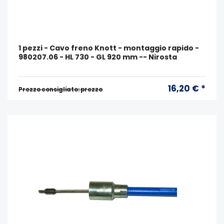
1 pezzi - Cavo freno Knott - montaggio rapido -
980207.06 - HL 730 - GL 920 mm -- Nirosta
16,20 € *
Prezzo consigliato: prezzo