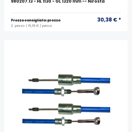
980207.13 - HL 1130 - GL 1320 mm -- Nirosta
30,38 € *
Prezzo consigliato: prezzo
2
pezzo
| 15,19 € / pezzo