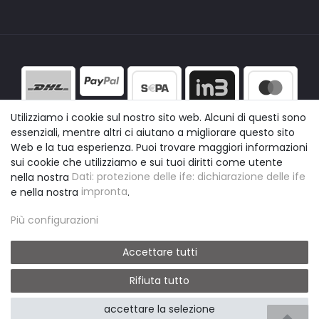
Utilizziamo i cookie sul nostro sito web. Alcuni di questi sono
essenziali, mentre altri ci aiutano a migliorare questo sito
Web e la tua esperienza. Puoi trovare maggiori informazioni
sui cookie che utilizziamo e sui tuoi diritti come utente
nella nostra
Dati: protezione delle ife: dichiarazione delle ife
e nella nostra
impronta
.
Più configurazioni
Accettare tutti
Rifiuta tutto
© easyclick24
|
Design by neoprisma
accettare la selezione
* Alle Preise inkl. gesetzlicher USt., zzgl. Versand