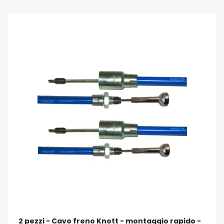
2 pezzi - Cavo freno Knott - montaggio rapido -