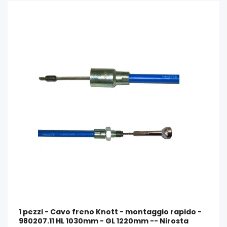
1 pezzi - Cavo freno Knott - montaggio rapido -
980207.11 HL 1030mm - GL 1220mm -- Nirosta