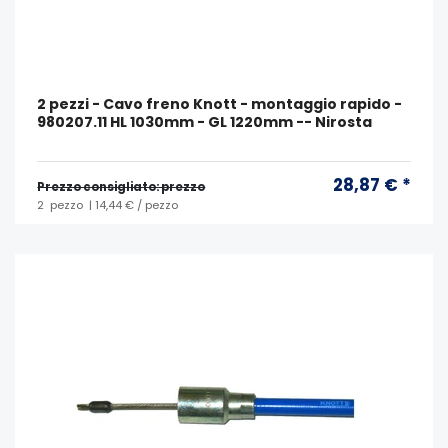
2 pezzi - Cavo freno Knott - montaggio rapido -
980207.11 HL 1030mm - GL 1220mm -- Nirosta
28,87 € *
Prezzo consigliato: prezzo
2
pezzo
| 14,44 € / pezzo