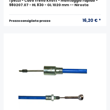
1 pezzi - Cavo freno Knott - montaggio rapido -
980207.07 - HL 830 - GL 1020 mm -- Nirosta
16,20 € *
Prezzo consigliato: prezzo