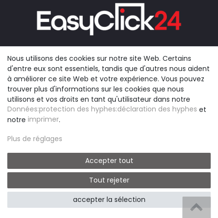
02266/4787457
Nous utilisons des cookies sur notre site Web. Certains
service@easyclick24.com
d'entre eux sont essentiels, tandis que d'autres nous aident
à améliorer ce site Web et votre expérience. Vous pouvez
trouver plus d'informations sur les cookies que nous
utilisons et vos droits en tant qu'utilisateur dans notre
Données:protection des hyphes:déclaration des hyphes
et
notre
imprimer
.
INFORMATION
LÉGAL
Plus de réglages
Méthodes d'expédition et
Conditions générales
de paiement
Droit de retour
Accepter tout
Contact
Protection des données
Tout rejeter
Résilier le contrat
Imprimer
accepter la sélection
B2B LOGIN