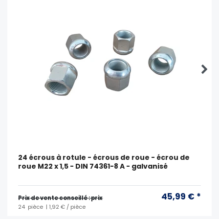
24 écrous à rotule - écrous de roue - écrou de
roue M22 x 1,5 - DIN 74361-8 A - galvanisé
45,99 € *
Prix ​​de vente conseillé : prix
24
pièce
| 1,92 € / pièce