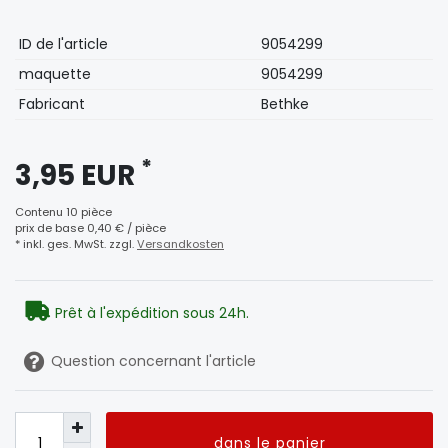
Caractéristique
Valeur
ID de l'article
9054299
technique
maquette
9054299
Fabricant
Bethke
*
3,95 EUR
Contenu
10
pièce
prix de base
0,40 € / pièce
* inkl. ges. MwSt. zzgl.
Versandkosten
Prêt à l'expédition sous 24h.
Question concernant l'article
dans le panier