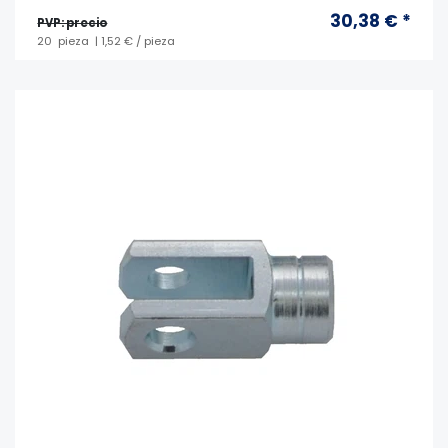
30,38 € *
PVP: precio
20
pieza
| 1,52 € / pieza