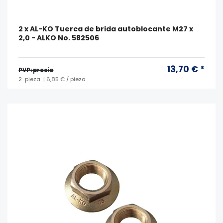
2 x AL-KO Tuerca de brida autoblocante M27 x
2,0 - ALKO No. 582506
13,70 € *
PVP: precio
2
pieza
| 6,85 € / pieza