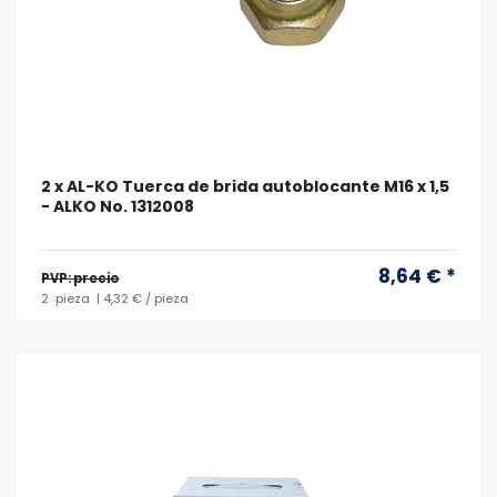
2 x AL-KO Tuerca de brida autoblocante M16 x 1,5
- ALKO No. 1312008
8,64 € *
PVP: precio
2
pieza
| 4,32 € / pieza