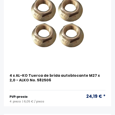
4 x AL-KO Tuerca de brida autoblocante M27 x
2,0 - ALKO No. 582506
24,19 € *
PVP: precio
4
pieza
| 6,05 € / pieza