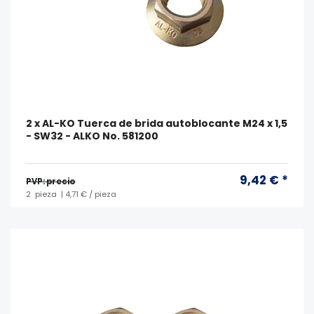
2 x AL-KO Tuerca de brida autoblocante M24 x 1,5
- SW32 - ALKO No. 581200
9,42 € *
PVP: precio
2
pieza
| 4,71 € / pieza