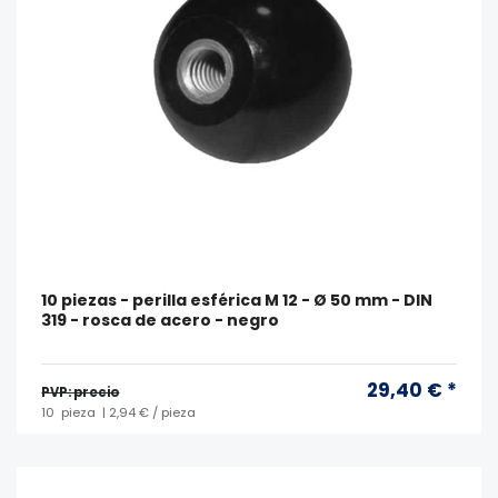
10 piezas - perilla esférica M 12 - Ø 50 mm - DIN
319 - rosca de acero - negro
29,40 € *
PVP: precio
10
pieza
| 2,94 € / pieza