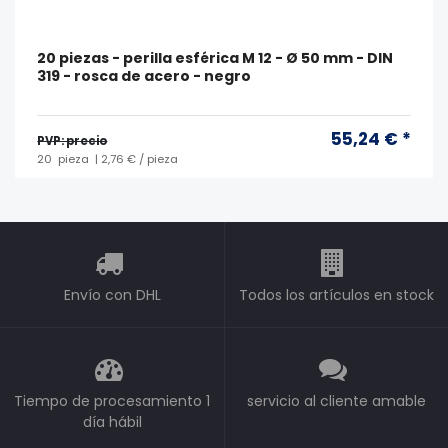
20 piezas - perilla esférica M 12 - Ø 50 mm - DIN
319 - rosca de acero - negro
55,24 € *
PVP: precio
20
pieza
| 2,76 € / pieza
Envío con DHL
Todos los artículos en stock
Tiempo de procesamiento 1
servicio al cliente amable
día hábil