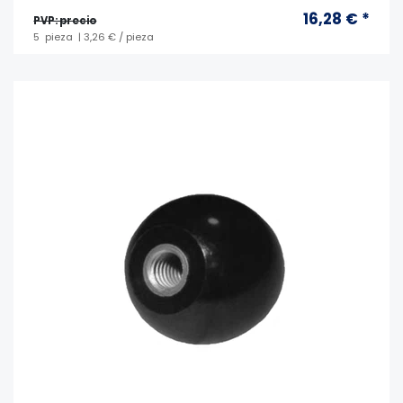
16,28 € *
PVP: precio
5
pieza
| 3,26 € / pieza