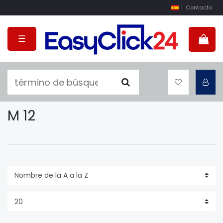
Contacto
☰
M 12