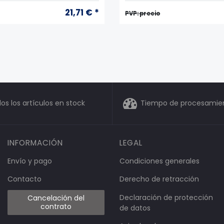
21,71 € *
PVP: precio
os los artículos en stock
Tiempo de procesamient
INFORMACIÓN
LEGAL
Envío y pago
Condiciones generales
Contacto
Derecho de retracción
Declaración de protección
Cancelación del
contrato
de datos