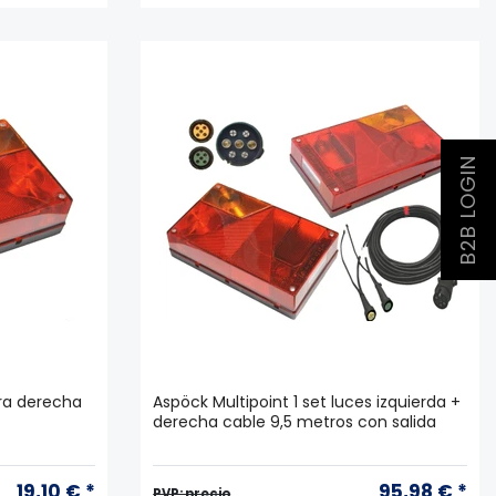
B2B LOGIN
ara derecha
Aspöck Multipoint 1 set luces izquierda +
derecha cable 9,5 metros con salida
19,10 € *
95,98 € *
PVP: precio