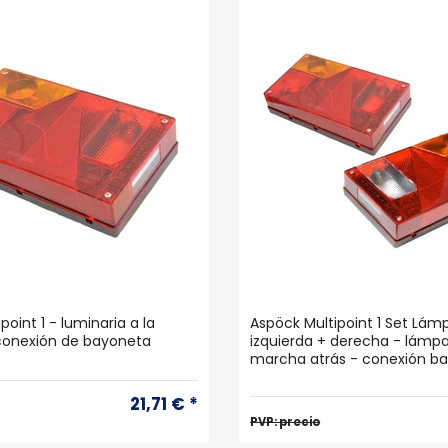
point 1 - luminaria a la
Aspöck Multipoint 1 Set Lám
 conexión de bayoneta
izquierda + derecha - lámp
marcha atrás - conexión b
21,71 € *
PVP: precio