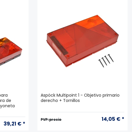
para
Aspöck Multipoint 1 - Objetivo primario
ara de
derecho + Tornillos
ayoneta
14,05 € *
PVP: precio
39,21 € *