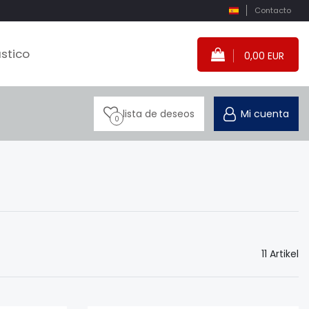
Contacto
stico
0,00 EUR
lista de deseos
Mi cuenta
0
11 Artikel