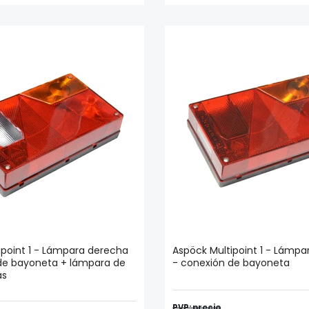
ipoint 1 - Lámpara derecha
Aspöck Multipoint 1 - Lámp
de bayoneta + lámpara de
- conexión de bayoneta
ás
PVP: precio