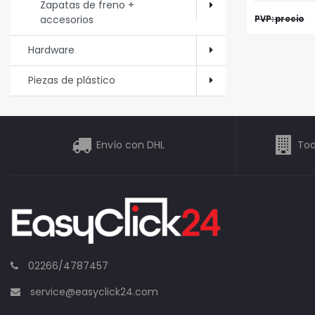
Zapatas de freno +
accesorios
PVP: precio
Hardware
Piezas de plástico
Envío con DHL
Tod
02266/4787457
service@easyclick24.com