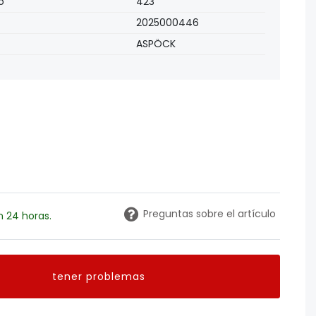
ItemTechnicalDataAttribute
eItemTechnicalDataValue
o
423
2025000446
ASPÖCK
Preguntas sobre el artículo
n 24 horas.
tener problemas