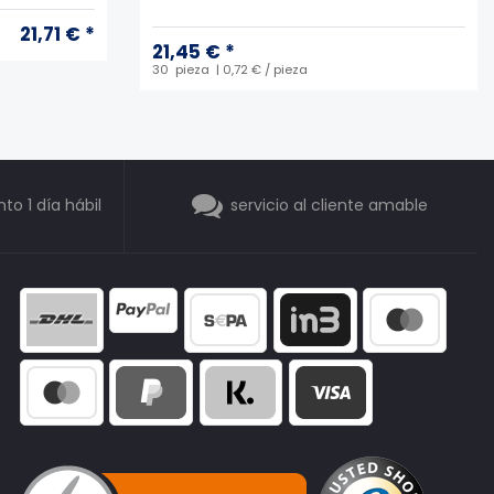
21,71 € *
21,45 € *
30
pieza
| 0,72 € / pieza
o 1 día hábil
servicio al cliente amable