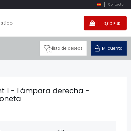
Contacto
stico
0,00 EUR
lista de deseos
Mi cuenta
0
nt 1 - Lámpara derecha -
yoneta