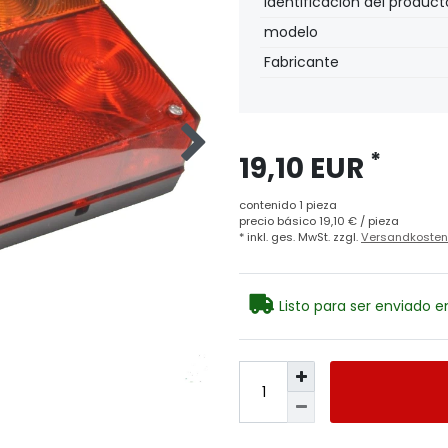
Ceres::Template.single
Ceres::Template.singl
Identificación del product
modelo
Fabricante
*
19,10 EUR
contenido
1
pieza
precio básico
19,10 € / pieza
* inkl. ges. MwSt. zzgl.
Versandkosten
Listo para ser enviado e