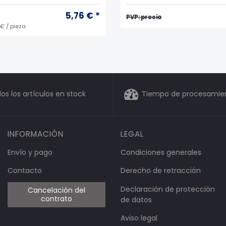
5,76 € *
PVP: precio
 € / pieza
os los artículos en stock
Tiempo de procesamient
INFORMACIÓN
LEGAL
Envío y pago
Condiciones generales
Contacto
Derecho de retracción
Declaración de protección
Cancelación del
contrato
de datos
Aviso legal