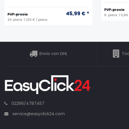
PVP: precio
45,99 € *
PVP: precio
6
pieza
| 0,96
24
pieza
| 1,92 € / pieza
Envío con DHL
Tod
02266/4787457
service@easyclick24.com