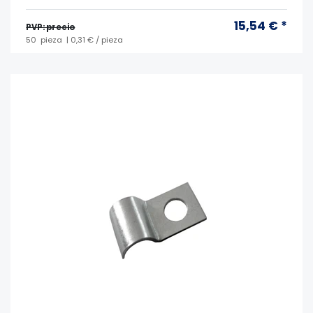
15,54 € *
PVP: precio
50
pieza
| 0,31 € / pieza