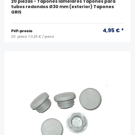
20 piezas - Tapones lamelares Tapones para
tubos redondos Ø30 mm (exterior) Tapones
GRIS
4,95 € *
PVP: precio
20
pieza
| 0,25 € / pieza