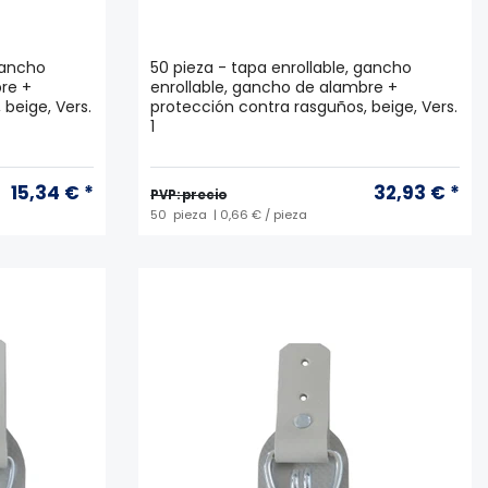
gancho
50 pieza - tapa enrollable, gancho
re +
enrollable, gancho de alambre +
beige, Vers.
protección contra rasguños, beige, Vers.
1
15,34 € *
32,93 € *
PVP: precio
50
pieza
| 0,66 € / pieza