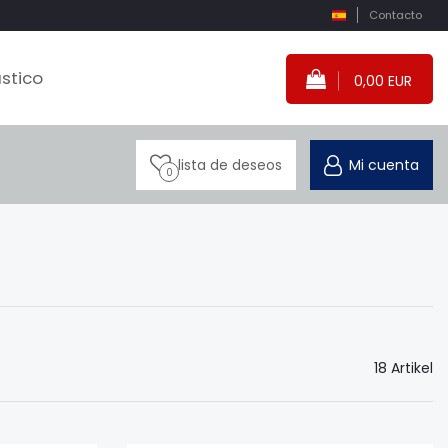
Contacto
stico
0,00 EUR
lista de deseos
Mi cuenta
0
18 Artikel