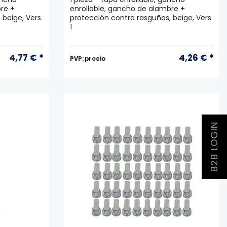
re +
enrollable, gancho de alambre +
beige, Vers.
protección contra rasguños, beige, Vers.
1
4,77 € *
4,26 € *
PVP: precio
B2B LOGIN