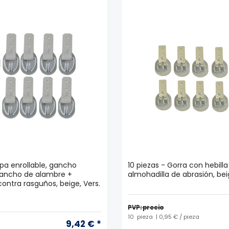
apa enrollable, gancho
10 piezas - Gorra con hebilla
 gancho de alambre +
almohadilla de abrasión, beig
ontra rasguños, beige, Vers.
PVP: precio
10
pieza
| 0,95 € / pieza
9,42 € *