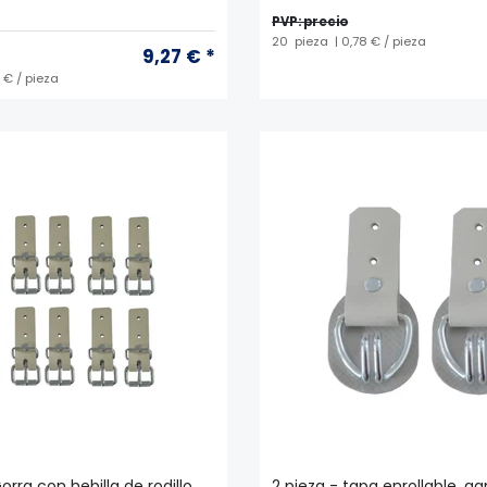
PVP: precio
20
pieza
| 0,78 € / pieza
9,27 € *
 € / pieza
orra con hebilla de rodillo,
2 pieza - tapa enrollable, g