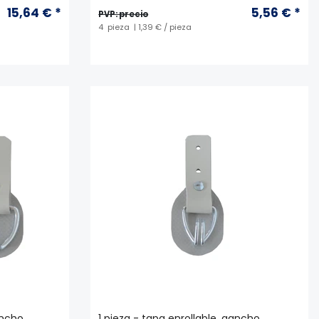
15,64 € *
5,56 € *
PVP: precio
4
pieza
| 1,39 € / pieza
ancho
1 pieza - tapa enrollable, gancho