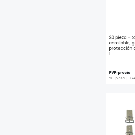
20 pieza - t
enrollable,
protección c
1
PVP: precio
20
pieza
| 0,7