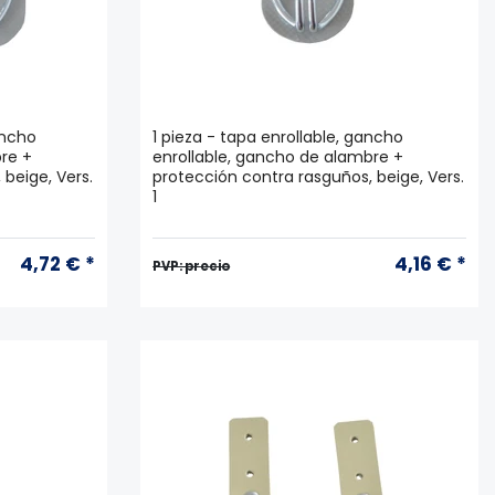
ancho
1 pieza - tapa enrollable, gancho
re +
enrollable, gancho de alambre +
beige, Vers.
protección contra rasguños, beige, Vers.
1
4,72 € *
4,16 € *
PVP: precio