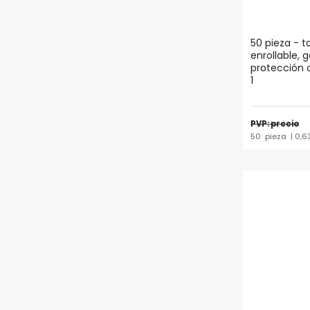
50 pieza - t
enrollable,
protección c
1
PVP: precio
50
pieza
| 0,6