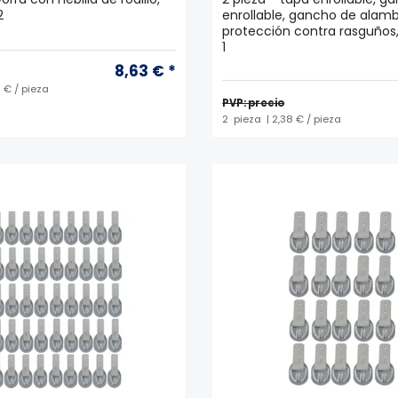
2
enrollable, gancho de alamb
protección contra rasguños, 
1
8,63 € *
 € / pieza
PVP: precio
2
pieza
| 2,38 € / pieza