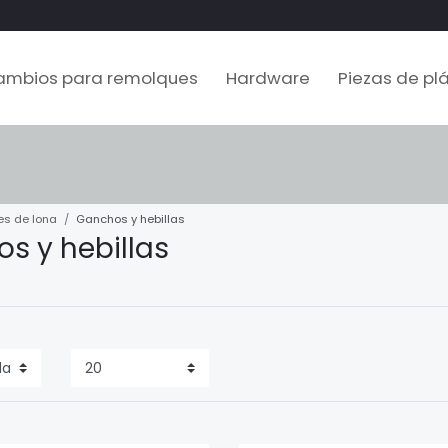
ambios para remolques
Hardware
Piezas de plá
es de lona
Ganchos y hebillas
s y hebillas