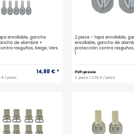
apa enrollable, gancho
2 pieza - tapa enrollable, g
 gancho de alambre +
enrollable, gancho de alamb
ontra rasguños, beige, Vers.
protección contra rasguños, 
1
14,88 € *
PVP: precio
4 € / pieza
2
pieza
| 2,36 € / pieza