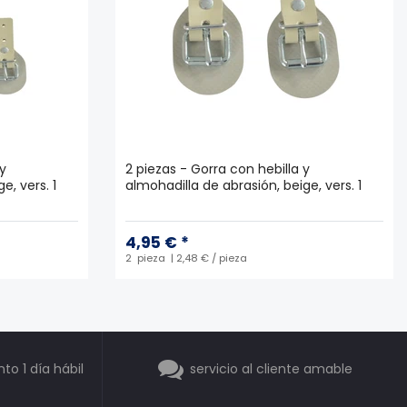
 y
2 piezas - Gorra con hebilla y
e, vers. 1
almohadilla de abrasión, beige, vers. 1
4,95 € *
2
pieza
| 2,48 € / pieza
o 1 día hábil
servicio al cliente amable