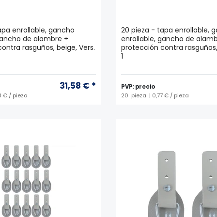
apa enrollable, gancho
20 pieza - tapa enrollable, 
 gancho de alambre +
enrollable, gancho de alamb
ontra rasguños, beige, Vers.
protección contra rasguños, 
1
31,58 € *
PVP: precio
3 € / pieza
20
pieza
| 0,77 € / pieza