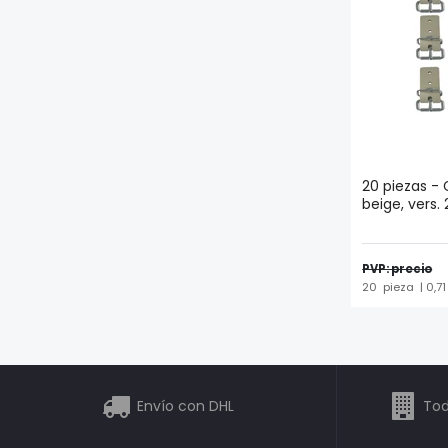
20 piezas - G
beige, vers. 
PVP: precio
20
pieza
| 0,7
Envío con DHL
Tod