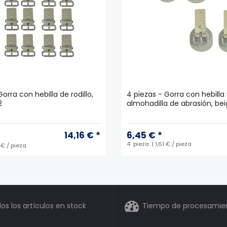
orra con hebilla de rodillo,
4 piezas - Gorra con hebilla
2
almohadilla de abrasión, beig
14,16 € *
6,45 € *
4
pieza
| 1,61 € / pieza
1 € / pieza
os los artículos en stock
Tiempo de procesamient