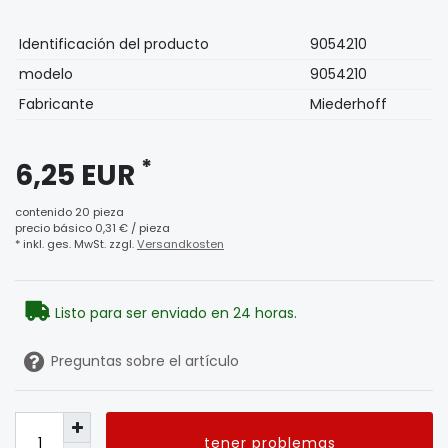
Ceres::Template.singleItemTechnicalDataAttribute
Ceres::Template.singleItemTechnicalDataValue
Identificación del producto
9054210
modelo
9054210
Fabricante
Miederhoff
*
6,25 EUR
contenido
20
pieza
precio básico
0,31 € / pieza
* inkl. ges. MwSt. zzgl.
Versandkosten
Listo para ser enviado en 24 horas.
Preguntas sobre el artículo
tener problemas