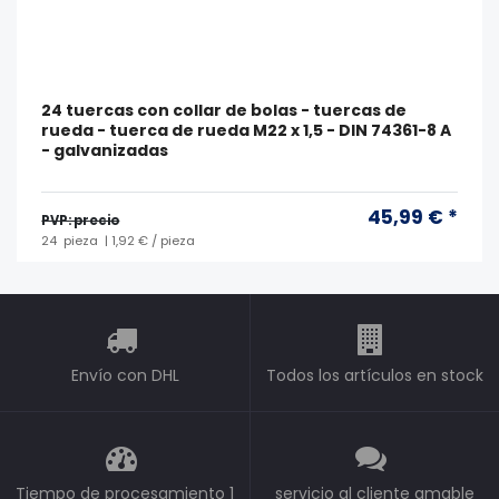
24 tuercas con collar de bolas - tuercas de
rueda - tuerca de rueda M22 x 1,5 - DIN 74361-8 A
- galvanizadas
45,99 € *
PVP: precio
24
pieza
| 1,92 € / pieza
Envío con DHL
Todos los artículos en stock
Tiempo de procesamiento 1
servicio al cliente amable